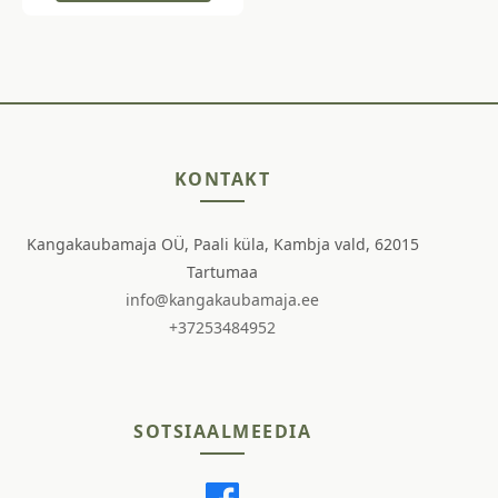
KONTAKT
Kangakaubamaja OÜ, Paali küla, Kambja vald, 62015
Tartumaa
info@kangakaubamaja.ee
+37253484952
SOTSIAALMEEDIA