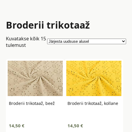
Broderii trikotaaž
Kuvatakse kõik 15
Sorted
tulemust
by
latest
Broderii trikotaaž, beež
Broderii trikotaaž, kollane
14,50
€
14,50
€