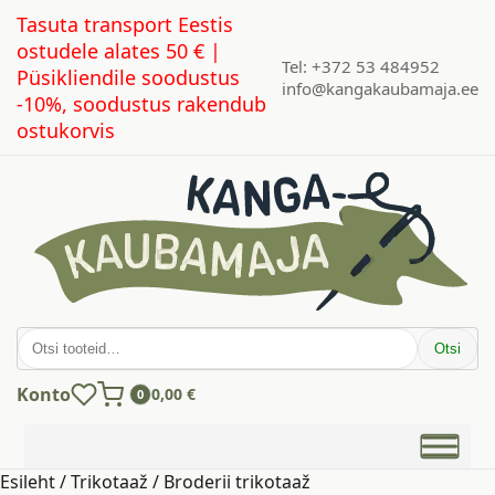
Tasuta transport Eestis
ostudele alates 50 € |
Tel: +372 53 484952
Püsikliendile soodustus
info@kangakaubamaja.ee
-10%, soodustus rakendub
ostukorvis
Otsi:
Otsi
Konto
0,00
€
0
Esileht
/
Trikotaaž
/ Broderii trikotaaž