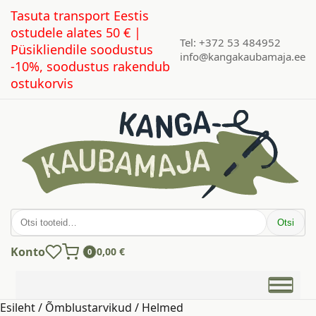
Tasuta transport Eestis
ostudele alates 50 € |
Tel: +372 53 484952
Püsikliendile soodustus
info@kangakaubamaja.ee
-10%, soodustus rakendub
ostukorvis
Otsi:
Otsi
Konto
0,00
€
0
Esileht
/
Õmblustarvikud
/ Helmed