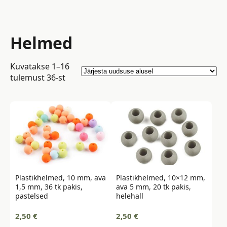
Helmed
Kuvatakse 1–16
Sorted
tulemust 36-st
by
latest
Plastikhelmed, 10 mm, ava
Plastikhelmed, 10×12 mm,
1,5 mm, 36 tk pakis,
ava 5 mm, 20 tk pakis,
pastelsed
helehall
2,50
€
2,50
€