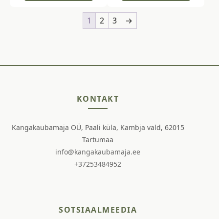
1
2
3
→
KONTAKT
Kangakaubamaja OÜ, Paali küla, Kambja vald, 62015
Tartumaa
info@kangakaubamaja.ee
+37253484952
SOTSIAALMEEDIA