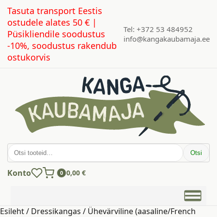
Tasuta transport Eestis
ostudele alates 50 € |
Tel: +372 53 484952
Püsikliendile soodustus
info@kangakaubamaja.ee
-10%, soodustus rakendub
ostukorvis
Otsi:
Otsi
Konto
0,00
€
0
Esileht
/
Dressikangas
/ Ühevärviline (aasaline/French