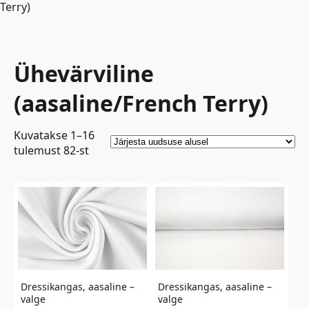
Terry)
Ühevärviline
(aasaline/French Terry)
Kuvatakse 1–16
Sorted
tulemust 82-st
by
latest
Dressikangas, aasaline –
Dressikangas, aasaline –
valge
valge