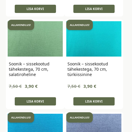
hind
price
hind
price
oli:
is:
oli:
is:
LISA KORVI
LISA KORVI
7,50 €.
3,90 €.
7,50 €.
3,90 €.
ALLAHINDLUS!
ALLAHINDLUS!
Soonik – sissekootud
Soonik – sissekootud
tähekestega, 70 cm,
tähekestega, 70 cm,
salatiroheline
türkiissinine
Algne
Current
Algne
Current
7,50
€
3,90
€
7,50
€
3,90
€
hind
price
hind
price
oli:
is:
oli:
is:
LISA KORVI
LISA KORVI
7,50 €.
3,90 €.
7,50 €.
3,90 €.
ALLAHINDLUS!
ALLAHINDLUS!