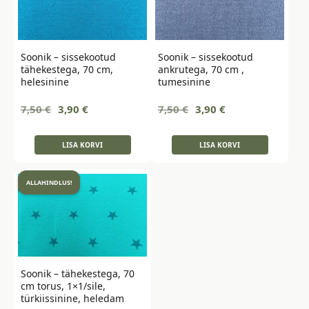
Soonik – sissekootud
Soonik – sissekootud
tähekestega, 70 cm,
ankrutega, 70 cm ,
helesinine
tumesinine
Algne
Current
Algne
Current
7,50
€
3,90
€
7,50
€
3,90
€
hind
price
hind
price
oli:
is:
oli:
is:
LISA KORVI
LISA KORVI
7,50 €.
3,90 €.
7,50 €.
3,90 €.
ALLAHINDLUS!
Soonik – tähekestega, 70
cm torus, 1×1/sile,
türkiissinine, heledam