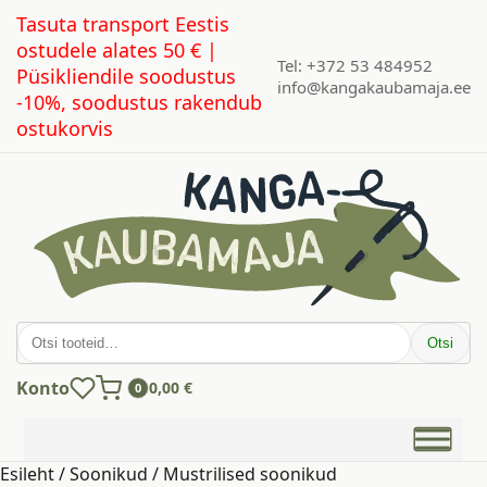
Tasuta transport Eestis
ostudele alates 50 € |
Tel: +372 53 484952
Püsikliendile soodustus
info@kangakaubamaja.ee
-10%, soodustus rakendub
ostukorvis
Otsi:
Otsi
Konto
0,00
€
0
Esileht
/
Soonikud
/ Mustrilised soonikud