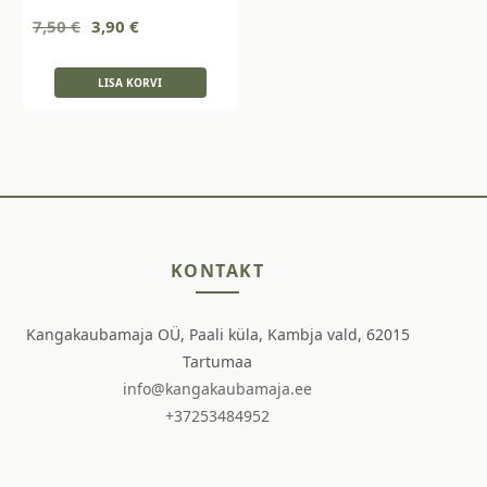
Algne
Current
7,50
€
3,90
€
hind
price
oli:
is:
LISA KORVI
7,50 €.
3,90 €.
KONTAKT
Kangakaubamaja OÜ, Paali küla, Kambja vald, 62015
Tartumaa
info@kangakaubamaja.ee
+37253484952