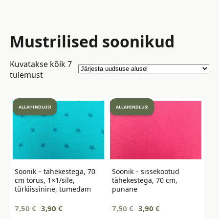
Mustrilised soonikud
Kuvatakse kõik 7
Sorted
tulemust
by
latest
ALLAHINDLUS!
ALLAHINDLUS!
Soonik – tähekestega, 70
Soonik – sissekootud
cm torus, 1×1/sile,
tähekestega, 70 cm,
türkiissinine, tumedam
punane
Algne
Current
Algne
Current
7,50
€
3,90
€
7,50
€
3,90
€