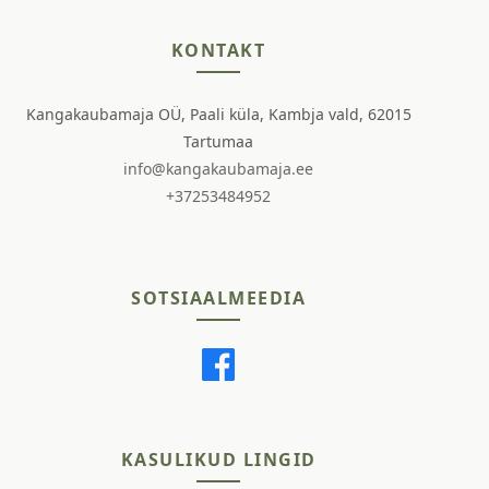
KONTAKT
Kangakaubamaja OÜ, Paali küla, Kambja vald, 62015
Tartumaa
info@kangakaubamaja.ee
+37253484952
SOTSIAALMEEDIA
KASULIKUD LINGID