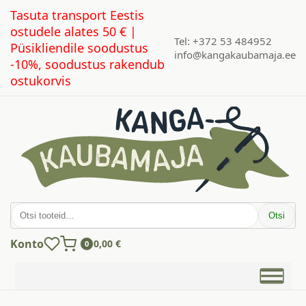
Tasuta transport Eestis
ostudele alates 50 € |
Tel: +372 53 484952
Püsikliendile soodustus
info@kangakaubamaja.ee
-10%, soodustus rakendub
ostukorvis
Otsi:
Otsi
Konto
0,00
€
0