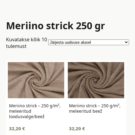
Meriino strick 250 gr
Kuvatakse kõik 10
Sorted
tulemust
by
latest
Meriino strick – 250 g/m²,
Meriino strick – 250 g/m²,
meleeritud
meleeritud beež
loodusvalge/beež
32,20
€
32,20
€