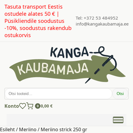
Tasuta transport Eestis
ostudele alates 50 € |
Tel: +372 53 484952
Püsikliendile soodustus
info@kangakaubamaja.ee
-10%, soodustus rakendub
ostukorvis
Otsi:
Otsi
Konto
0,00
€
0
Esileht
/
Meriino
/ Meriino strick 250 gr