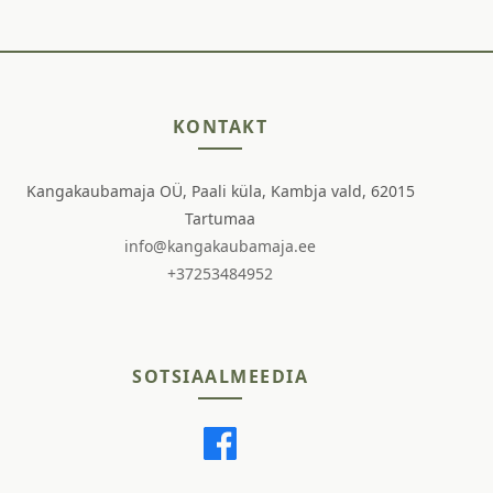
KONTAKT
Kangakaubamaja OÜ, Paali küla, Kambja vald, 62015
Tartumaa
info@kangakaubamaja.ee
+37253484952
SOTSIAALMEEDIA