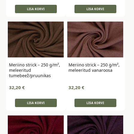
LISA KORVI
LISA KORVI
Meriino strick – 250 g/m²,
Meriino strick – 250 g/m²,
meleeritud
meleeritud vanaroosa
tumebeež/pruunikas
32,20
€
32,20
€
LISA KORVI
LISA KORVI