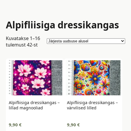
Alpifliisiga dressikangas
Kuvatakse 1–16
Sorted
tulemust 42-st
by
latest
Alpifliisiga dressikangas –
Alpifliisiga dressikangas –
lillad magnooliad
värvilised lilled
9,90
€
9,90
€