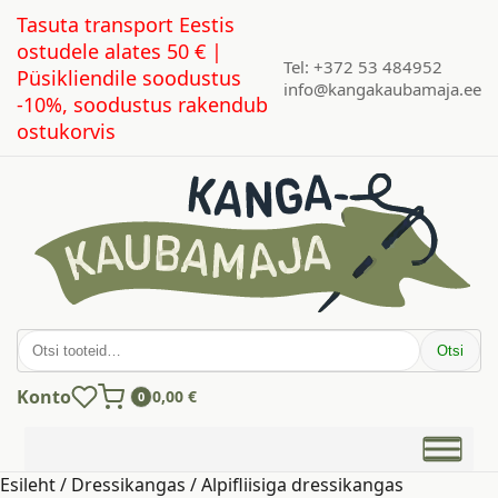
Tasuta transport Eestis
ostudele alates 50 € |
Tel: +372 53 484952
Püsikliendile soodustus
info@kangakaubamaja.ee
-10%, soodustus rakendub
ostukorvis
Otsi:
Otsi
Konto
0,00
€
0
Esileht
/
Dressikangas
/ Alpifliisiga dressikangas