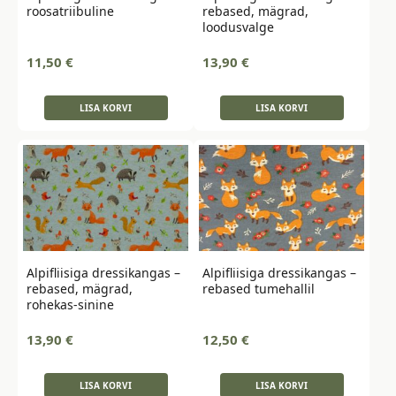
roosatriibuline
rebased, mägrad,
loodusvalge
11,50
€
13,90
€
LISA KORVI
LISA KORVI
Alpifliisiga dressikangas –
Alpifliisiga dressikangas –
rebased, mägrad,
rebased tumehallil
rohekas-sinine
13,90
€
12,50
€
LISA KORVI
LISA KORVI