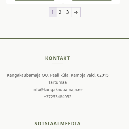
1
2
3
→
KONTAKT
Kangakaubamaja OÜ, Paali küla, Kambja vald, 62015
Tartumaa
info@kangakaubamaja.ee
+37253484952
SOTSIAALMEEDIA