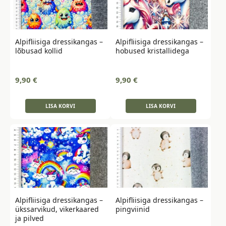
Alpifliisiga dressikangas –
Alpifliisiga dressikangas –
lõbusad kollid
hobused kristallidega
9,90
€
9,90
€
LISA KORVI
LISA KORVI
Alpifliisiga dressikangas –
Alpifliisiga dressikangas –
ükssarvikud, vikerkaared
pingviinid
ja pilved