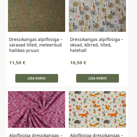
Dressikangas alpifliisiga –
Dressikangas alpifliisiga –
säravad lilled, meleeritud
oksad, kõrred, lilled,
hallikas-pruun
helehall
11,50
€
10,50
€
LISA KORVI
LISA KORVI
Alpifliisiga dressikangas –
Alpifliisiga dressikangas –