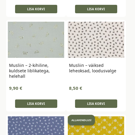
LISA KORVI
LISA KORVI
Musliin – 2-kihiline,
Musliin – väiksed
kuldsete liblikatega,
leheoksad, loodusvalge
helehall
9,90
€
8,50
€
LISA KORVI
LISA KORVI
ALLAHINDLUS!