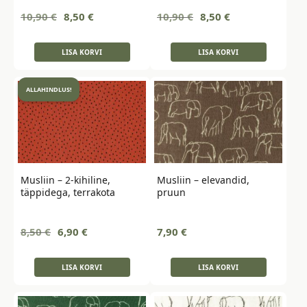
Algne
Current
Algne
Current
10,90
€
8,50
€
10,90
€
8,50
€
hind
price
hind
price
oli:
is:
oli:
is:
LISA KORVI
LISA KORVI
10,90 €.
8,50 €.
10,90 €.
8,50 €.
ALLAHINDLUS!
Musliin – 2-kihiline,
Musliin – elevandid,
täppidega, terrakota
pruun
Algne
Current
8,50
€
6,90
€
7,90
€
hind
price
oli:
is:
LISA KORVI
LISA KORVI
8,50 €.
6,90 €.