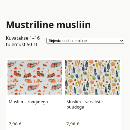
Mustriline musliin
Kuvatakse 1–16
Sorted
tulemust 50-st
by
latest
Musliin – rongidega
Musliin – värviliste
puudega
7,90
€
7,90
€