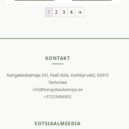
1
2
3
4
→
KONTAKT
Kangakaubamaja OÜ, Paali küla, Kambja vald, 62015
Tartumaa
info@kangakaubamaja.ee
+37253484952
SOTSIAALMEEDIA