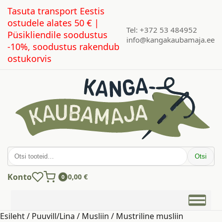
Tasuta transport Eestis
ostudele alates 50 € |
Tel: +372 53 484952
Püsikliendile soodustus
info@kangakaubamaja.ee
-10%, soodustus rakendub
ostukorvis
Otsi:
Otsi
Konto
0,00
€
0
Esileht
/
Puuvill/Lina
/
Musliin
/ Mustriline musliin