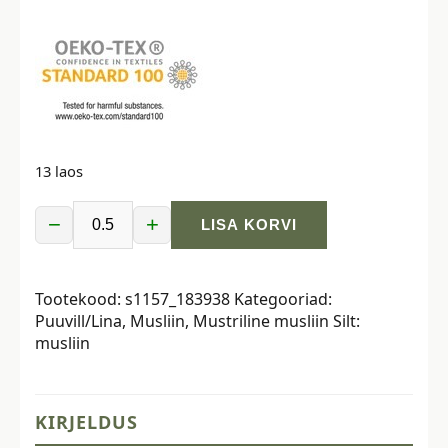
13 laos
−
+
LISA KORVI
Musliin
-
kamuflaaž,
Tootekood:
s1157_183938
Kategooriad:
sinine
Puuvill/Lina
,
Musliin
,
Mustriline musliin
Silt:
kogus
musliin
KIRJELDUS