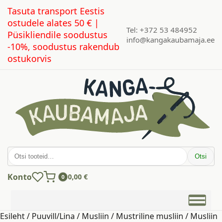
Tasuta transport Eestis
ostudele alates 50 € |
Tel: +372 53 484952
Püsikliendile soodustus
info@kangakaubamaja.ee
-10%, soodustus rakendub
ostukorvis
Otsi:
Otsi
Konto
0,00
€
0
Esileht
/
Puuvill/Lina
/
Musliin
/
Mustriline musliin
/ Musliin