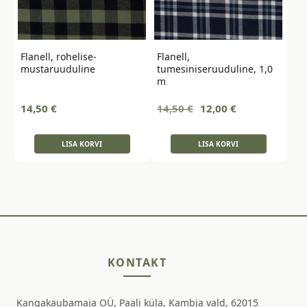
Flanell, rohelise-
Flanell,
mustaruuduline
tumesiniseruuduline, 1,0
m
Algne
Current
14,50
€
14,50
€
12,00
€
hind
price
oli:
is:
LISA KORVI
LISA KORVI
14,50 €.
12,00 €.
KONTAKT
Kangakaubamaja OÜ, Paali küla, Kambja vald, 62015