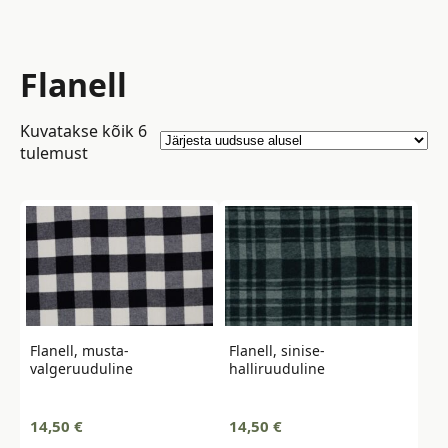
Flanell
Kuvatakse kõik 6
Sorted
tulemust
by
latest
Flanell, musta-
Flanell, sinise-
valgeruuduline
halliruuduline
14,50
€
14,50
€