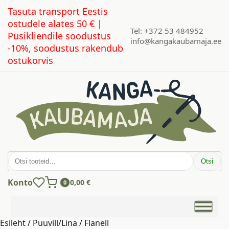
Tasuta transport Eestis
ostudele alates 50 € |
Tel: +372 53 484952
Püsikliendile soodustus
info@kangakaubamaja.ee
-10%, soodustus rakendub
ostukorvis
Otsi:
Otsi
Konto
0,00
€
0
Esileht
/
Puuvill/Lina
/ Flanell