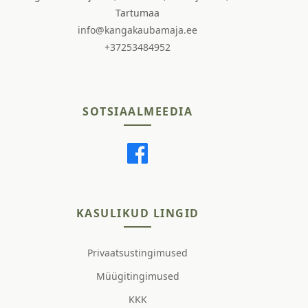
Tartumaa
info@kangakaubamaja.ee
+37253484952
SOTSIAALMEEDIA
KASULIKUD LINGID
Privaatsustingimused
Müügitingimused
KKK