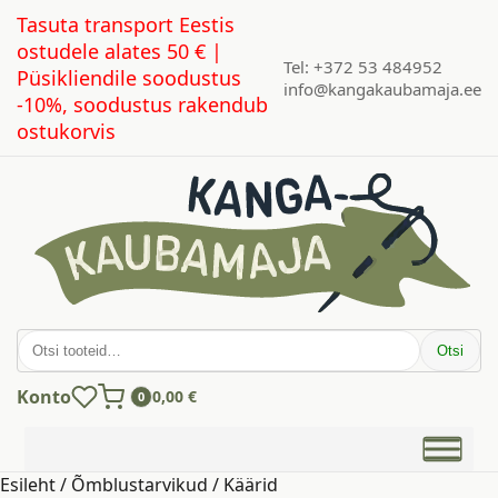
Tasuta transport Eestis
ostudele alates 50 € |
Tel: +372 53 484952
Püsikliendile soodustus
info@kangakaubamaja.ee
-10%, soodustus rakendub
ostukorvis
Otsi:
Otsi
Konto
0,00
€
0
Esileht
/
Õmblustarvikud
/ Käärid