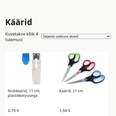
Käärid
Kuvatakse kõik 4
Sorted
tulemust
by
latest
Niidikäärid, 11 cm,
Käärid, 21 cm
plastikkorpusega
2,75
€
1,50
€