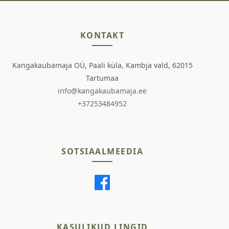
KONTAKT
Kangakaubamaja OÜ, Paali küla, Kambja vald, 62015
Tartumaa
info@kangakaubamaja.ee
+37253484952
SOTSIAALMEEDIA
KASULIKUD LINGID