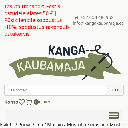
Tasuta transport Eestis
ostudele alates 50 € |
Tel: +372 53 484952
Püsikliendile soodustus
info@kangakaubamaja.ee
-10%, soodustus rakendub
ostukorvis
Otsi:
Otsi
Konto
0,00
€
0
Esileht
/
Puuvill/Lina
/
Musliin
/
Mustriline musliin
/ Musliin