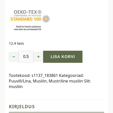
12.4 laos
−
+
LISA KORVI
Musliin
-
elevandid,
Tootekood:
s1137_183861
Kategooriad:
roheline
Puuvill/Lina
,
Musliin
,
Mustriline musliin
Silt:
kogus
musliin
KIRJELDUS