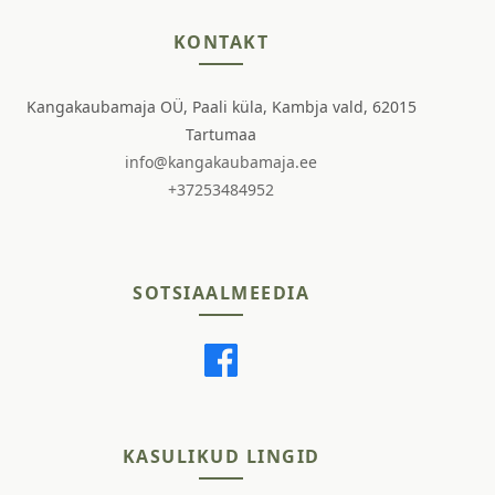
KONTAKT
Kangakaubamaja OÜ, Paali küla, Kambja vald, 62015
Tartumaa
info@kangakaubamaja.ee
+37253484952
SOTSIAALMEEDIA
KASULIKUD LINGID