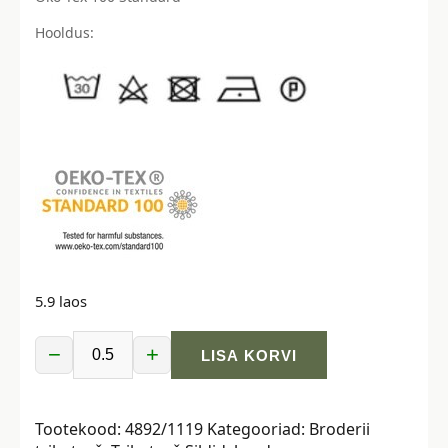
Hooldus:
5.9 laos
−
+
LISA KORVI
Broderii
trikotaaž,
bordoopunane
Tootekood:
4892/1119
Kategooriad:
Broderii
kogus