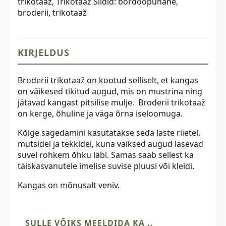
trikotaaž
,
Trikotaaž
Sildid:
bordoopunane
,
broderii
,
trikotaaž
KIRJELDUS
Broderii trikotaaž on kootud selliselt, et kangas
on väikesed tikitud augud, mis on mustrina ning
jätavad kangast pitsilise mulje. Broderii trikotaaž
on kerge, õhuline ja väga õrna iseloomuga.
Kõige sagedamini kasutatakse seda laste riietel,
mütsidel ja tekkidel, kuna väiksed augud lasevad
suvel rohkem õhku läbi. Samas saab sellest ka
täiskasvanutele imelise suvise pluusi või kleidi.
Kangas on mõnusalt veniv.
SULLE VÕIKS MEELDIDA KA ..