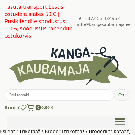
Tasuta transport Eestis
ostudele alates 50 € |
Tel: +372 53 484952
Püsikliendile soodustus
info@kangakaubamaja.ee
-10%, soodustus rakendub
ostukorvis
Otsi:
Otsi
Konto
0,00
€
0
Esileht
/
Trikotaaž
/
Broderii trikotaaž
/ Broderii trikotaaž,