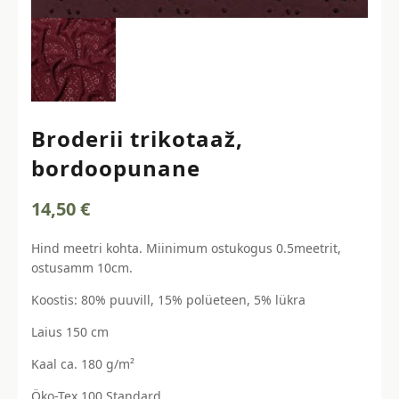
Broderii trikotaaž,
bordoopunane
14,50
€
Hind meetri kohta. Miinimum ostukogus 0.5meetrit,
ostusamm 10cm.
Koostis: 80% puuvill, 15% polüeteen, 5% lükra
Laius 150 cm
Kaal ca. 180 g/m²
Öko-Tex 100 Standard