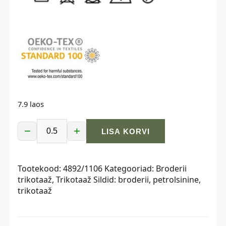
7.9 laos
−
+
LISA KORVI
Broderii
trikotaaž,
petrolsinine
Tootekood:
4892/1106
Kategooriad:
Broderii
kogus
trikotaaž
,
Trikotaaž
Sildid:
broderii
,
petrolsinine
,
trikotaaž