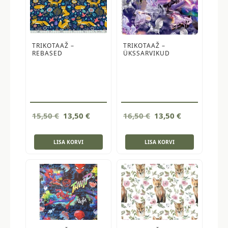
TRIKOTAAŽ –
TRIKOTAAŽ –
REBASED
ÜKSSARVIKUD
Algne
Current
Algne
Current
15,50
€
13,50
€
16,50
€
13,50
€
hind
price
hind
price
oli:
is:
oli:
is:
LISA KORVI
LISA KORVI
15,50 €.
13,50 €.
16,50 €.
13,50 €.