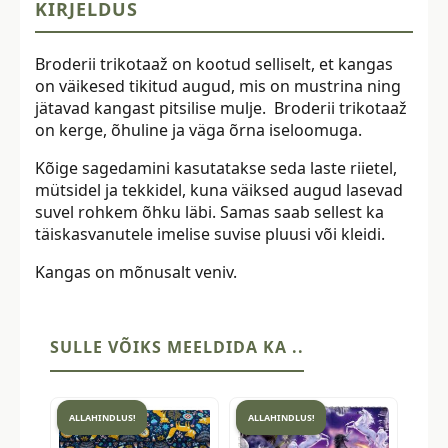
KIRJELDUS
Broderii trikotaaž on kootud selliselt, et kangas
on väikesed tikitud augud, mis on mustrina ning
jätavad kangast pitsilise mulje. Broderii trikotaaž
on kerge, õhuline ja väga õrna iseloomuga.
Kõige sagedamini kasutatakse seda laste riietel,
mütsidel ja tekkidel, kuna väiksed augud lasevad
suvel rohkem õhku läbi. Samas saab sellest ka
täiskasvanutele imelise suvise pluusi või kleidi.
Kangas on mõnusalt veniv.
SULLE VÕIKS MEELDIDA KA ..
ALLAHINDLUS!
ALLAHINDLUS!