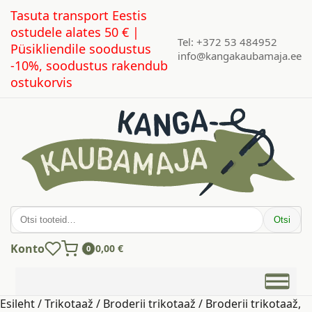
Tasuta transport Eestis
ostudele alates 50 € |
Tel: +372 53 484952
Püsikliendile soodustus
info@kangakaubamaja.ee
-10%, soodustus rakendub
ostukorvis
Otsi:
Otsi
Konto
0,00
€
0
Esileht
/
Trikotaaž
/
Broderii trikotaaž
/ Broderii trikotaaž,