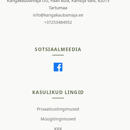
Kangakaubamaja OÜ, Paali küla, Kambja vald, 62015
Tartumaa
info@kangakaubamaja.ee
+37253484952
SOTSIAALMEEDIA
KASULIKUD LINGID
Privaatsustingimused
Müügitingimused
KKK