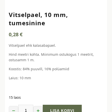
Vitselpael, 10 mm,
tumesinine
0,28
€
Vitselpael ehk kalasabapael.
Hind meetri kohta. Miinimum ostukogus 1 meetrit,
ostusamm 1 m.
Koostis: 84% puuvill, 16% polüamiid
Laius: 10 mm
15 laos
−
+
LISA KORVI