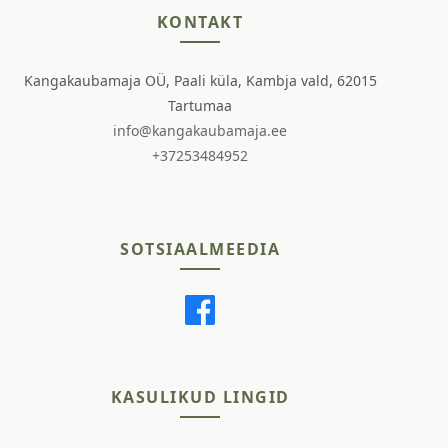
KONTAKT
Kangakaubamaja OÜ, Paali küla, Kambja vald, 62015
Tartumaa
info@kangakaubamaja.ee
+37253484952
SOTSIAALMEEDIA
KASULIKUD LINGID