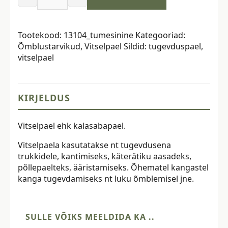
Vitselpael,
10
mm,
Tootekood:
13104_tumesinine
Kategooriad:
tumesinine
Õmblustarvikud
,
Vitselpael
Sildid:
tugevduspael
,
kogus
vitselpael
KIRJELDUS
Vitselpael ehk kalasabapael.
Vitselpaela kasutatakse nt tugevdusena
trukkidele, kantimiseks, käterätiku aasadeks,
põllepaelteks, ääristamiseks. Õhematel kangastel
kanga tugevdamiseks nt luku õmblemisel jne.
SULLE VÕIKS MEELDIDA KA ..