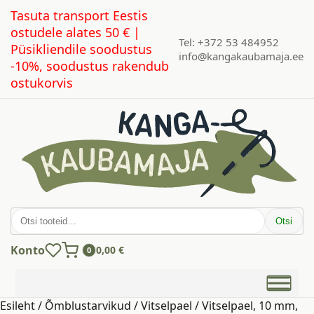
Tasuta transport Eestis
ostudele alates 50 € |
Tel: +372 53 484952
Püsikliendile soodustus
info@kangakaubamaja.ee
-10%, soodustus rakendub
ostukorvis
Otsi:
Otsi
Konto
0,00
€
0
Esileht
/
Õmblustarvikud
/
Vitselpael
/ Vitselpael, 10 mm,