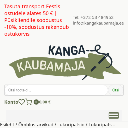
Tasuta transport Eestis
ostudele alates 50 € |
Tel: +372 53 484952
Püsikliendile soodustus
info@kangakaubamaja.ee
-10%, soodustus rakendub
ostukorvis
Otsi:
Otsi
Konto
0,00
€
0
Esileht
/
Õmblustarvikud
/
Lukuripatsid
/ Lukuripats –