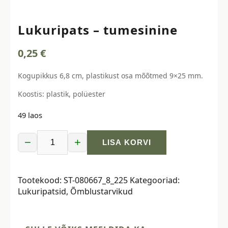
Lukuripats – tumesinine
0,25
€
Kogupikkus 6,8 cm, plastikust osa mõõtmed 9×25 mm.
Koostis: plastik, polüester
49 laos
−
+
LISA KORVI
Lukuripats
-
tumesinine
Tootekood:
ST-080667_8_225
Kategooriad:
kogus
Lukuripatsid
,
Õmblustarvikud