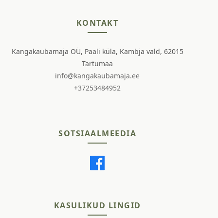
KONTAKT
Kangakaubamaja OÜ, Paali küla, Kambja vald, 62015
Tartumaa
info@kangakaubamaja.ee
+37253484952
SOTSIAALMEEDIA
KASULIKUD LINGID