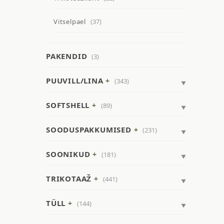
Vitselpael
(37)
PAKENDID
(3)
PUUVILL/LINA
(343)
SOFTSHELL
(89)
SOODUSPAKKUMISED
(231)
SOONIKUD
(181)
TRIKOTAAŽ
(441)
TÜLL
(144)