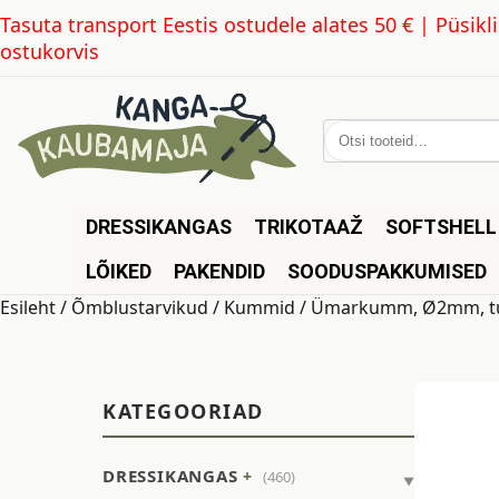
Tasuta transport Eestis ostudele alates 50 € | Püsi
ostukorvis
Otsi:
DRESSIKANGAS
TRIKOTAAŽ
SOFTSHELL
LÕIKED
PAKENDID
SOODUSPAKKUMISED
Esileht
/
Õmblustarvikud
/
Kummid
/ Ümarkumm, Ø2mm, t
KATEGOORIAD
DRESSIKANGAS
(460)