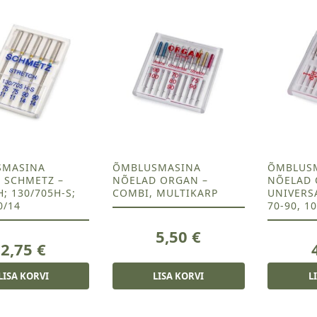
SMASINA
ÕMBLUSMASINA
ÕMBLUS
 SCHMETZ –
NÕELAD ORGAN –
NÕELAD 
; 130/705H-S;
COMBI, MULTIKARP
UNIVERSA
0/14
70-90, 1
5,50
€
2,75
€
LISA KORVI
LISA KORVI
L