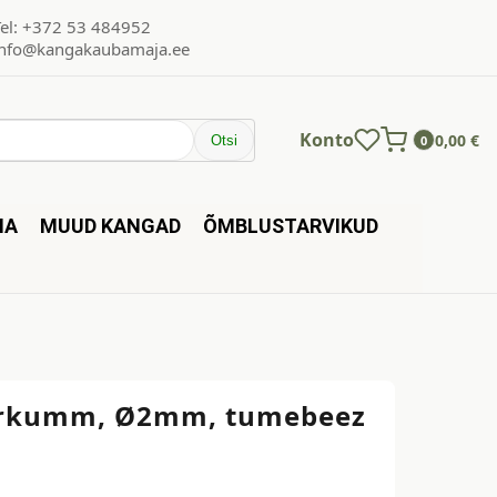
Tel: +372 53 484952
info@kangakaubamaja.ee
Konto
0,00
€
Otsi
0
NA
MUUD KANGAD
ÕMBLUSTARVIKUD
kumm, Ø2mm, tumebeez