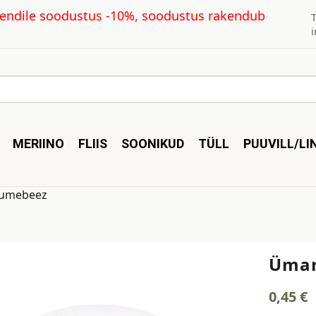
kliendile soodustus -10%, soodustus rakendub
MERIINO
FLIIS
SOONIKUD
TÜLL
PUUVILL/LI
umebeez
Ümar
0,45
€