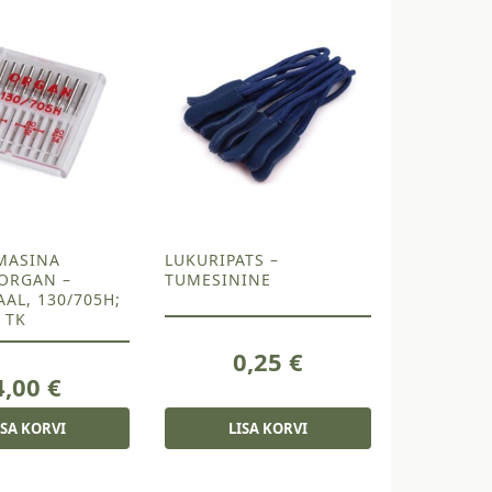
MASINA
LUKURIPATS –
ORGAN –
TUMESININE
AL, 130/705H;
0 TK
0,25
€
4,00
€
ISA KORVI
LISA KORVI