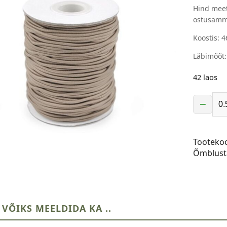
Hind meet
ostusamm
Koostis: 
Läbimõõt
42 laos
−
Ümarku
Ø2mm,
tumebee
Tooteko
kogus
Õmblust
 VÕIKS MEELDIDA KA ..