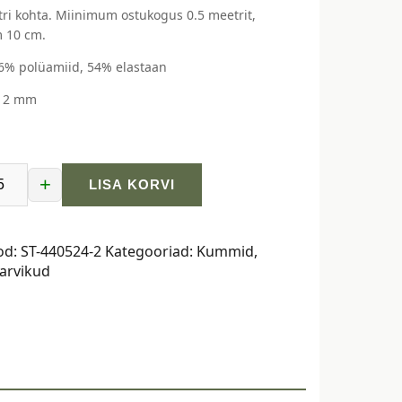
ri kohta. Miinimum ostukogus 0.5 meetrit,
 10 cm.
46% polüamiid, 54% elastaan
: 2 mm
+
LISA KORVI
mm,
z
od:
ST-440524-2
Kategooriad:
Kummid
,
arvikud