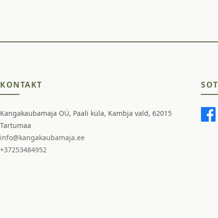
KONTAKT
SOT
Kangakaubamaja OÜ, Paali küla, Kambja vald, 62015
Tartumaa
info@kangakaubamaja.ee
+37253484952