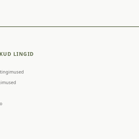
KUD LINGID
stingimused
gimused
o