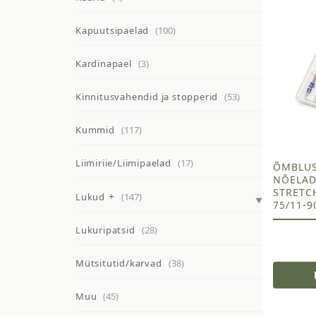
Kapuutsipaelad
(100)
Kardinapael
(3)
Kinnitusvahendid ja stopperid
(53)
Kummid
(117)
Liimiriie/Liimipaelad
(17)
ÕMBLU
NÕELAD
STRETCH
Lukud
(147)
75/11-9
Lukuripatsid
(28)
Mütsitutid/karvad
(38)
Muu
(45)