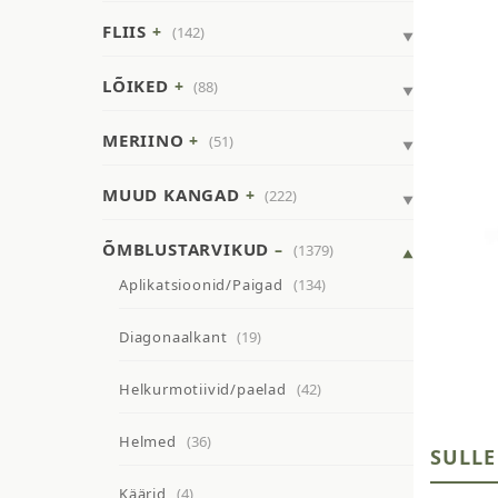
FLIIS
(142)
LÕIKED
(88)
MERIINO
(51)
MUUD KANGAD
(222)
ÕMBLUSTARVIKUD
(1379)
Aplikatsioonid/Paigad
(134)
Diagonaalkant
(19)
Helkurmotiivid/paelad
(42)
Helmed
(36)
SULLE
Käärid
(4)