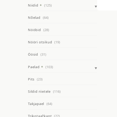
Niidid
(125)
Nõelad
(64)
Nööbid
(28)
Nööri otsikud
(19)
Öösid
(31)
Paelad
(103)
Pits
(23)
Sildid riietele
(116)
Takjapael
(64)
Trikotaažkant
(22)