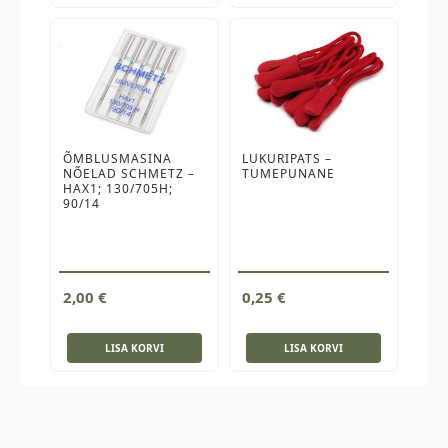
ÕMBLUSMASINA
LUKURIPATS –
NÕELAD SCHMETZ –
TUMEPUNANE
HAX1; 130/705H;
90/14
2,00
€
0,25
€
LISA KORVI
LISA KORVI