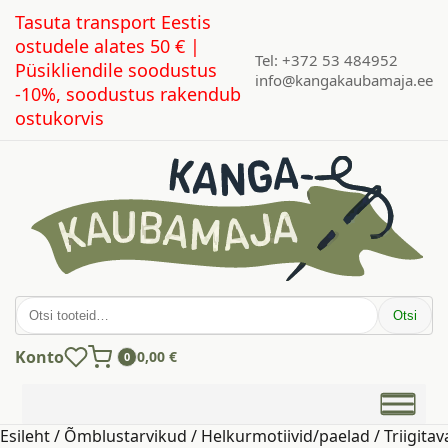
Tasuta transport Eestis
ostudele alates 50 € |
Tel: +372 53 484952
Püsikliendile soodustus
info@kangakaubamaja.ee
-10%, soodustus rakendub
ostukorvis
Otsi:
Otsi
Konto
0,00
€
0
Esileht
/
Õmblustarvikud
/
Helkurmotiivid/paelad
/ Triigita