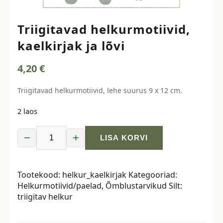
Triigitavad helkurmotiivid,
kaelkirjak ja lõvi
4,20
€
Triigitavad helkurmotiivid, lehe suurus 9 x 12 cm.
2 laos
−
+
LISA KORVI
Triigitavad
helkurmotiivid,
kaelkirjak
Tootekood:
helkur_kaelkirjak
Kategooriad:
ja
Helkurmotiivid/paelad
,
Õmblustarvikud
Silt:
lõvi
triigitav helkur
kogus