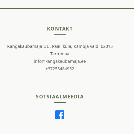
KONTAKT
Kangakaubamaja OÜ, Paali küla, Kambja vald, 62015
Tartumaa
info@kangakaubamaja.ee
+37253484952
SOTSIAALMEEDIA