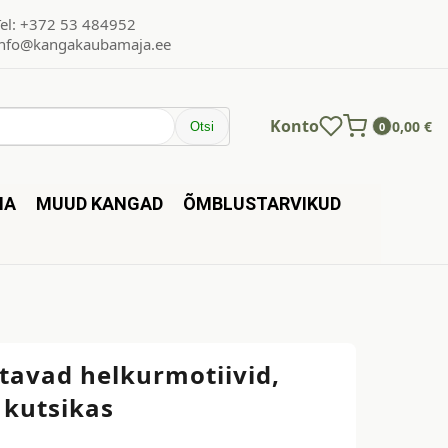
Tel: +372 53 484952
info@kangakaubamaja.ee
Konto
0,00
€
Otsi
0
NA
MUUD KANGAD
ÕMBLUSTARVIKUD
itavad helkurmotiivid,
 kutsikas