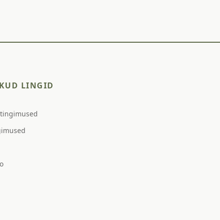
KUD LINGID
stingimused
gimused
o