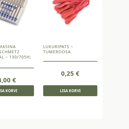
MASINA
LUKURIPATS –
SCHMETZ
TUMEROOSA
L – 130/705H;
0,25
€
4,00
€
ISA KORVI
LISA KORVI