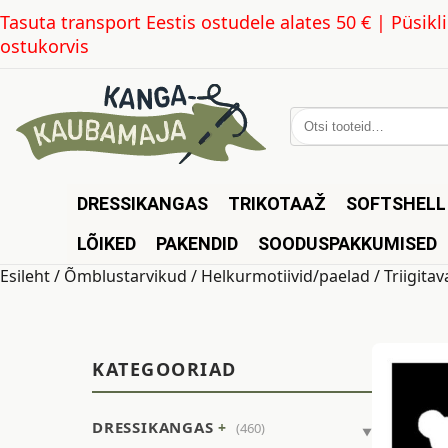
Tasuta transport Eestis ostudele alates 50 € | Püsi
ostukorvis
Otsi:
DRESSIKANGAS
TRIKOTAAŽ
SOFTSHELL
LÕIKED
PAKENDID
SOODUSPAKKUMISED
Esileht
/
Õmblustarvikud
/
Helkurmotiivid/paelad
/ Triigita
KATEGOORIAD
DRESSIKANGAS
(460)