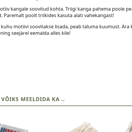
otiiv kangale soovitud kohta. Triigi kanga pahema poole p
. Paremalt poolt triikides kasuta alati vahekangast!
 kuhu motiivi soovitakse lisada, peab taluma kuumust. Ära k
ning seejärel eemalda alles kile!
 VÕIKS MEELDIDA KA ..