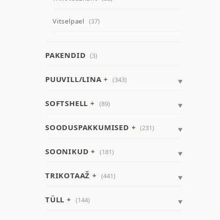
Vitselpael
(37)
PAKENDID
(3)
PUUVILL/LINA
(343)
SOFTSHELL
(89)
SOODUSPAKKUMISED
(231)
SOONIKUD
(181)
TRIKOTAAŽ
(441)
TÜLL
(144)