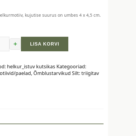
helkurmotiiv, kujutise suurus on umbes 4 x 4,5 cm.
+
LISA KORVI
ad
tiivid,
od:
helkur_istuv kutsikas
Kategooriad:
tiivid/paelad
,
Õmblustarvikud
Silt:
triigitav