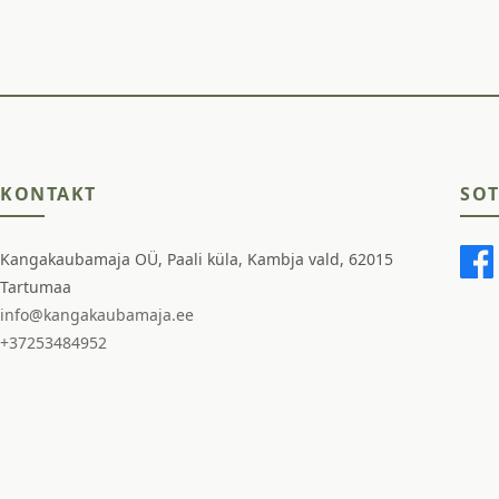
KONTAKT
SOT
Kangakaubamaja OÜ, Paali küla, Kambja vald, 62015
Tartumaa
info@kangakaubamaja.ee
+37253484952