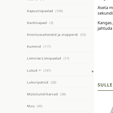
Aseta m
Kapuutsipaelad
(100)
sekundit
Kangas,
Kardinapael
(3)
jahtuda 
Kinnitusvahendid ja stopperid
(53)
Kummid
(117)
Liimiriie/Liimipaelad
(17)
Lukud
(147)
Lukuripatsid
(28)
SULLE
Mütsitutid/karvad
(38)
Muu
(45)