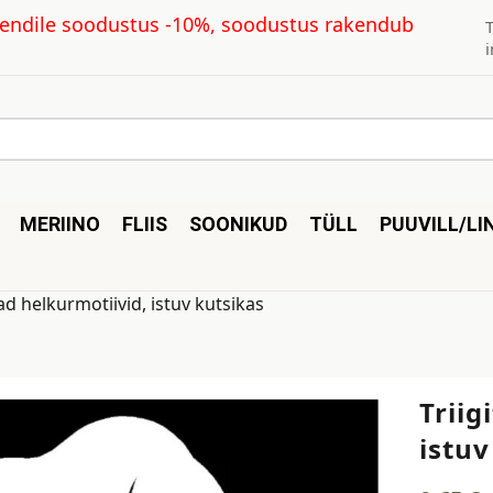
kliendile soodustus -10%, soodustus rakendub
MERIINO
FLIIS
SOONIKUD
TÜLL
PUUVILL/LI
vad helkurmotiivid, istuv kutsikas
Triig
istuv