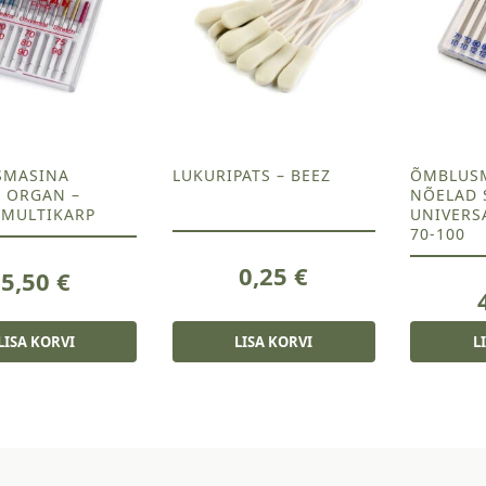
SMASINA
LUKURIPATS – BEEZ
ÕMBLUS
 ORGAN –
NÕELAD 
 MULTIKARP
UNIVERSA
70-100
0,25
€
5,50
€
LISA KORVI
LISA KORVI
L