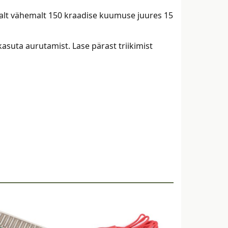
ealt vähemalt 150 kraadise kuumuse juures 15
asuta aurutamist. Lase pärast triikimist