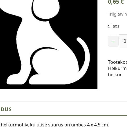
0,65
€
Triigitav 
9 laos
−
Triigitav
helkurmo
istuv
Tooteko
kutsikas
Helkurmo
kogus
helkur
LDUS
v helkurmotiiv, kujutise suurus on umbes 4 x 4,5 cm.