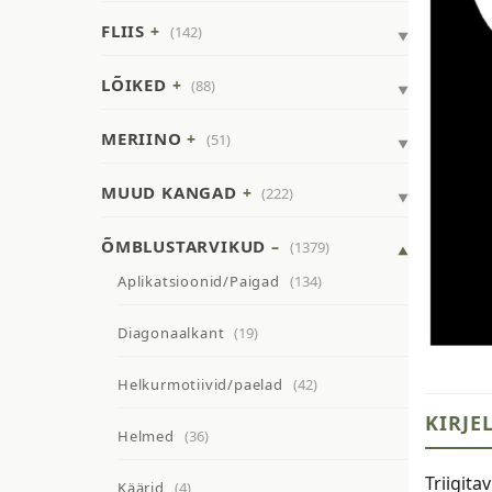
FLIIS
(142)
LÕIKED
(88)
MERIINO
(51)
MUUD KANGAD
(222)
ÕMBLUSTARVIKUD
(1379)
Aplikatsioonid/Paigad
(134)
Diagonaalkant
(19)
Helkurmotiivid/paelad
(42)
KIRJE
Helmed
(36)
Triigita
Käärid
(4)