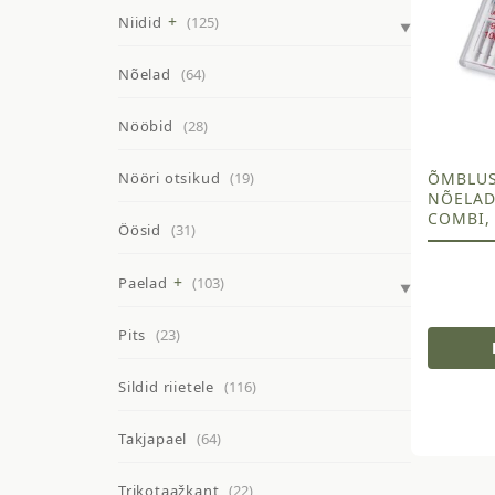
Niidid
(125)
Nõelad
(64)
Nööbid
(28)
ÕMBLU
Nööri otsikud
(19)
NÕELAD
COMBI,
Öösid
(31)
Paelad
(103)
Pits
(23)
Sildid riietele
(116)
Takjapael
(64)
Trikotaažkant
(22)