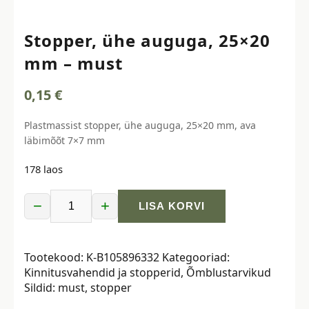
Stopper, ühe auguga, 25×20
mm – must
0,15
€
Plastmassist stopper, ühe auguga, 25×20 mm, ava
läbimõõt 7×7 mm
178 laos
−
+
LISA KORVI
Stopper,
ühe
auguga,
Tootekood:
K-B105896332
Kategooriad:
25x20
Kinnitusvahendid ja stopperid
,
Õmblustarvikud
mm
Sildid:
must
,
stopper
-
must