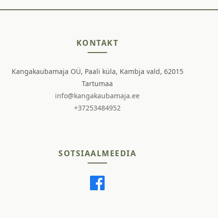
KONTAKT
Kangakaubamaja OÜ, Paali küla, Kambja vald, 62015
Tartumaa
info@kangakaubamaja.ee
+37253484952
SOTSIAALMEEDIA