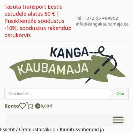
Tasuta transport Eestis
ostudele alates 50 € |
Tel: +372 53 484952
Püsikliendile soodustus
info@kangakaubamaja.ee
-10%, soodustus rakendub
ostukorvis
Otsi:
Otsi
Konto
0,00
€
0
Esileht
/
Õmblustarvikud
/
Kinnitusvahendid ja