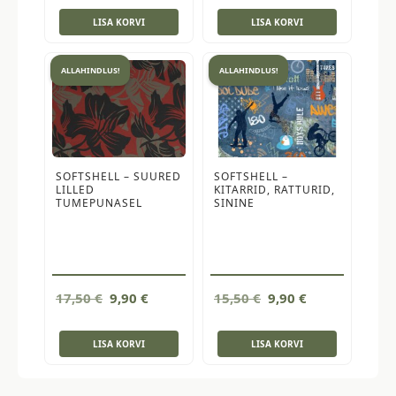
LISA KORVI
LISA KORVI
ALLAHINDLUS!
ALLAHINDLUS!
SOFTSHELL – SUURED
SOFTSHELL –
LILLED
KITARRID, RATTURID,
TUMEPUNASEL
SININE
Algne
Current
Algne
Current
17,50
€
9,90
€
15,50
€
9,90
€
hind
price
hind
price
oli:
is:
oli:
is:
LISA KORVI
LISA KORVI
17,50 €.
9,90 €.
15,50 €.
9,90 €.