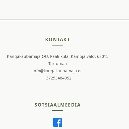
KONTAKT
Kangakaubamaja OÜ, Paali küla, Kambja vald, 62015
Tartumaa
info@kangakaubamaja.ee
+37253484952
SOTSIAALMEEDIA