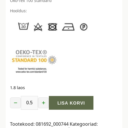
Öko-Tex 100 Standard
Hooldus:
1.8 laos
−
+
LISA KORVI
Softshell,
suvine,
teksasinine
Tootekood:
081692_000744
Kategooriad:
kogus