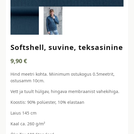
Softshell, suvine, teksasinine
9,90
€
Hind meetri kohta. Miinimum ostukogus 0.5meetrit,
ostusamm 10cm.
Vett ja tuult hülgav, hingava membraanist vahekihiga.
Koostis: 90% polüester, 10% elastaan
Laius 145 cm
Kaal ca. 260 g/m²