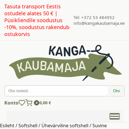
Tasuta transport Eestis
ostudele alates 50 € |
Tel: +372 53 484952
Püsikliendile soodustus
info@kangakaubamaja.ee
-10%, soodustus rakendub
ostukorvis
Otsi:
Otsi
Konto
0,00
€
0
Esileht
/
Softshell
/
Ühevärviline softshell
/
Suvine