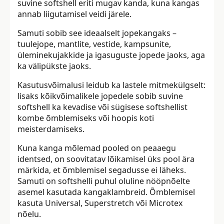
suvine softshell eriti mugav kanda, kuna kangas
annab liigutamisel veidi järele.
Samuti sobib see ideaalselt jopekangaks –
tuulejope, mantlite, vestide, kampsunite,
üleminekujakkide ja igasuguste jopede jaoks, aga
ka välipükste jaoks.
Kasutusvõimalusi leidub ka lastele mitmekülgselt:
lisaks kõikvõimalikele jopedele sobib suvine
softshell ka kevadise või sügisese softshellist
kombe õmblemiseks või hoopis koti
meisterdamiseks.
Kuna kanga mõlemad pooled on peaaegu
identsed, on soovitatav lõikamisel üks pool ära
märkida, et õmblemisel segadusse ei läheks.
Samuti on softshelli puhul oluline nööpnõelte
asemel kasutada kangaklambreid. Õmblemisel
kasuta Universal, Superstretch või Microtex
nõelu.