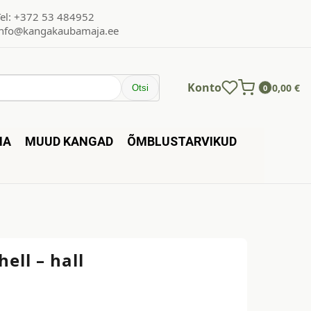
Tel: +372 53 484952
info@kangakaubamaja.ee
Konto
0,00
€
Otsi
0
NA
MUUD KANGAD
ÕMBLUSTARVIKUD
hell – hall