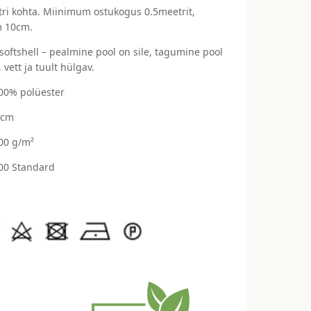
ri kohta. Miinimum ostukogus 0.5meetrit,
 10cm.
 softshell – pealmine pool on sile, tagumine pool
, vett ja tuult hülgav.
100% polüester
 cm
300 g/m²
00 Standard