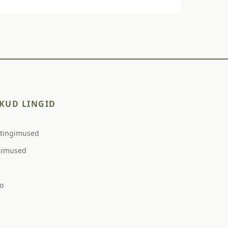
KUD LINGID
stingimused
gimused
o