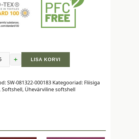
+
LISA KORVI
od:
SW-081322-000183
Kategooriad:
Fliisiga
,
Softshell
,
Ühevärviline softshell