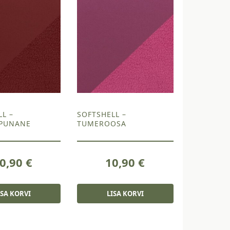
LL –
SOFTSHELL –
PUNANE
TUMEROOSA
0,90
€
10,90
€
ISA KORVI
LISA KORVI