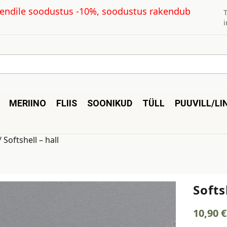
kliendile soodustus -10%, soodustus rakendub
MERIINO
FLIIS
SOONIKUD
TÜLL
PUUVILL/LI
 Softshell – hall
Softs
10,90
€