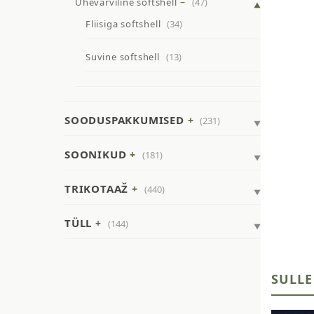
Ühevärviline softshell
(47)
Fliisiga softshell
(34)
Suvine softshell
(13)
SOODUSPAKKUMISED
(231)
SOONIKUD
(181)
TRIKOTAAŽ
(440)
TÜLL
(144)
SULLE