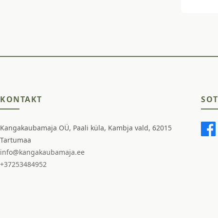
KONTAKT
SOT
Kangakaubamaja OÜ, Paali küla, Kambja vald, 62015
Tartumaa
info@kangakaubamaja.ee
+37253484952