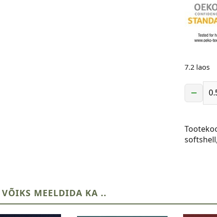
7.2 laos
−
Softshell
-
hall
Tooteko
kogus
softshell
 VÕIKS MEELDIDA KA ..