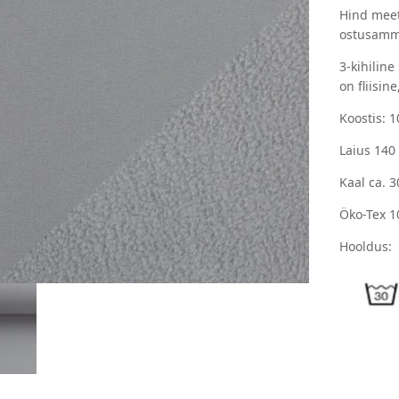
Hind meet
ostusamm
3-kihiline
on fliisine
Koostis: 
Laius 140
Kaal ca. 
Öko-Tex 1
Hooldus: