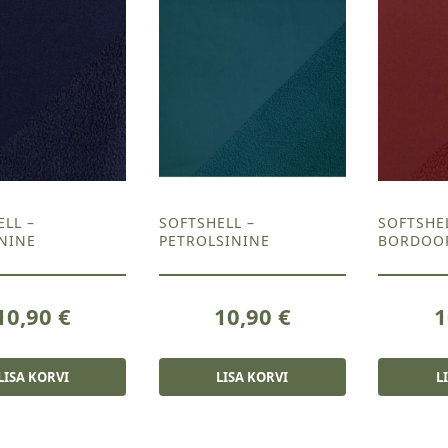
ELL –
SOFTSHELL –
SOFTSHE
NINE
PETROLSININE
BORDOO
10,90
€
10,90
€
1
LISA KORVI
LISA KORVI
L