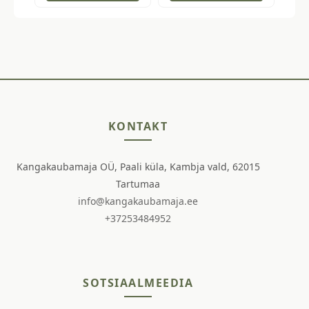
KONTAKT
Kangakaubamaja OÜ, Paali küla, Kambja vald, 62015
Tartumaa
info@kangakaubamaja.ee
+37253484952
SOTSIAALMEEDIA