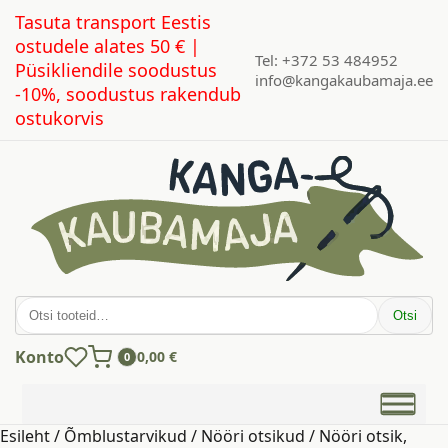
Tasuta transport Eestis
ostudele alates 50 € |
Tel: +372 53 484952
Püsikliendile soodustus
info@kangakaubamaja.ee
-10%, soodustus rakendub
ostukorvis
Otsi:
Otsi
Konto
0,00
€
0
Esileht
/
Õmblustarvikud
/
Nööri otsikud
/ Nööri otsik,