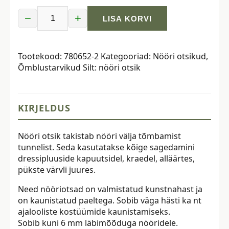
−
+
LISA KORVI
Nööri
otsik,
kunstnahast,
Tootekood:
780652-2
Kategooriad:
Nööri otsikud
,
must,
Õmblustarvikud
Silt:
nööri otsik
kuni
6mm
nöörile
kogus
KIRJELDUS
Nööri otsik takistab nööri välja tõmbamist
tunnelist. Seda kasutatakse kõige sagedamini
dressipluuside kapuutsidel, kraedel, alläärtes,
pükste värvli juures.
Need nööriotsad on valmistatud kunstnahast ja
on kaunistatud paeltega. Sobib väga hästi ka nt
ajalooliste kostüümide kaunistamiseks.
Sobib kuni 6 mm läbimõõduga nööridele.