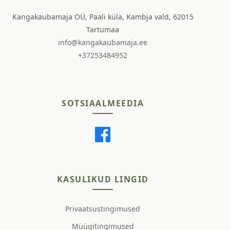
Kangakaubamaja OÜ, Paali küla, Kambja vald, 62015
Tartumaa
info@kangakaubamaja.ee
+37253484952
SOTSIAALMEEDIA
KASULIKUD LINGID
Privaatsustingimused
Müügitingimused