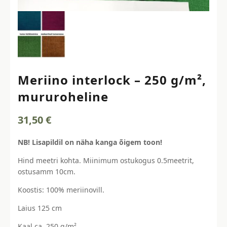
Meriino interlock – 250 g/m²,
mururoheline
31,50
€
NB! Lisapildil on näha kanga õigem toon!
Hind meetri kohta. Miinimum ostukogus 0.5meetrit,
ostusamm 10cm.
Koostis: 100% meriinovill.
Laius 125 cm
Kaal ca. 250 g/m²