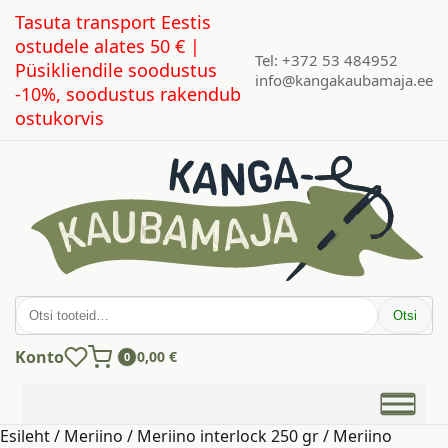
Tasuta transport Eestis
ostudele alates 50 € |
Tel: +372 53 484952
Püsikliendile soodustus
info@kangakaubamaja.ee
-10%, soodustus rakendub
ostukorvis
Otsi:
Otsi
Konto
0,00
€
0
Esileht
/
Meriino
/
Meriino interlock 250 gr
/ Meriino