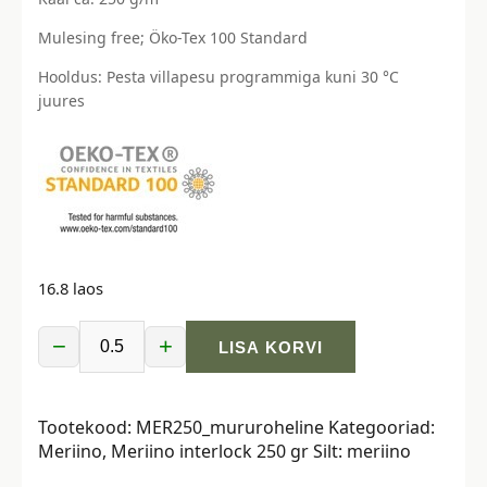
Mulesing free; Öko-Tex 100 Standard
Hooldus: Pesta villapesu programmiga kuni 30 °C
juures
16.8 laos
−
+
LISA KORVI
Meriino
interlock
-
Tootekood:
MER250_mururoheline
Kategooriad:
250
Meriino
,
Meriino interlock 250 gr
Silt:
meriino
g/m²,
mururoheline