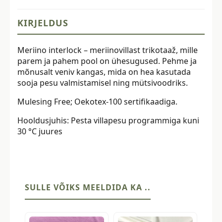
kogus
KIRJELDUS
Meriino interlock – meriinovillast trikotaaž, mille
parem ja pahem pool on ühesugused. Pehme ja
mõnusalt veniv kangas, mida on hea kasutada
sooja pesu valmistamisel ning mütsivoodriks.
Mulesing Free; Oekotex-100 sertifikaadiga.
Hooldusjuhis: Pesta villapesu programmiga kuni
30 °C juures
SULLE VÕIKS MEELDIDA KA ..