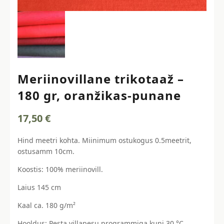
Meriinovillane trikotaaž –
180 gr, oranžikas-punane
17,50
€
Hind meetri kohta. Miinimum ostukogus 0.5meetrit,
ostusamm 10cm.
Koostis: 100% meriinovill.
Laius 145 cm
Kaal ca. 180 g/m²
Hooldus: Pesta villapesu programmiga kuni 30 °C