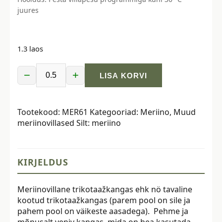
juures
1.3 laos
−
+
LISA KORVI
Meriinovillane
trikotaaž
-
Tootekood:
MER61
Kategooriad:
Meriino
,
Muud
180
meriinovillased
Silt:
meriino
gr,
oranžikas-
punane
kogus
KIRJELDUS
Meriinovillane trikotaažkangas ehk nö tavaline
kootud trikotaažkangas (parem pool on sile ja
pahem pool on väikeste aasadega). Pehme ja