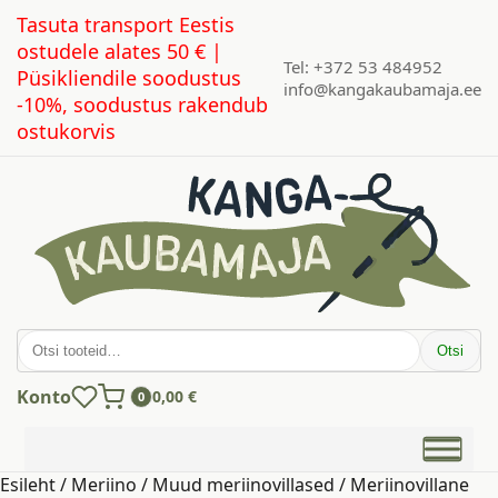
Tasuta transport Eestis
ostudele alates 50 € |
Tel: +372 53 484952
Püsikliendile soodustus
info@kangakaubamaja.ee
-10%, soodustus rakendub
ostukorvis
Otsi:
Otsi
Konto
0,00
€
0
Esileht
/
Meriino
/
Muud meriinovillased
/ Meriinovillane