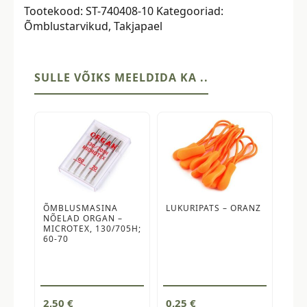
Tootekood:
ST-740408-10
Kategooriad:
mm,
Õmblustarvikud
,
Takjapael
pakis
60
kinnitust,
tumeroheline
SULLE VÕIKS MEELDIDA KA ..
kogus
ÕMBLUSMASINA
LUKURIPATS – ORANZ
NÕELAD ORGAN –
MICROTEX, 130/705H;
60-70
2,50
€
0,25
€