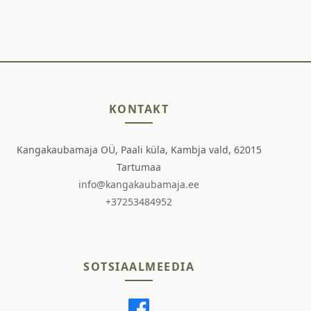
KONTAKT
Kangakaubamaja OÜ, Paali küla, Kambja vald, 62015
Tartumaa
info@kangakaubamaja.ee
+37253484952
SOTSIAALMEEDIA