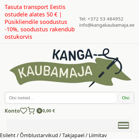
Tasuta transport Eestis
ostudele alates 50 € |
Tel: +372 53 484952
Püsikliendile soodustus
info@kangakaubamaja.ee
-10%, soodustus rakendub
ostukorvis
Otsi:
Otsi
Konto
0,00
€
0
Esileht
/
Õmblustarvikud
/
Takjapael
/ Liimitav