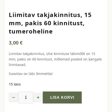
Liimitav takjakinnitus, 15
mm, pakis 60 kinnitust,
tumeroheline
3,00
€
Liimitav takjakinnitus, ühe kinnituse läbimõõt on 15
mm, pakis on 60 kinnitust, mõlemad pooled on kangale
liimitavad.
Soovitav on läbi õmmelda!
15 laos
−
+
LISA KORVI
Liimitav
takjakinnitus,
15