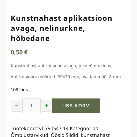
Kunstnahast aplikatsioon
avaga, nelinurkne,
hõbedane
0,50
€
Kunstnahast aplikatsioon avaga, pealeõmmeldav
Aplikatsiooni mõõdud: 30×30 mm; ava läbimõõt 8 mm.
108 laos
−
+
LISA KORVI
Kunstnahast
aplikatsioon
avaga,
Tootekood:
ST-790547-14
Kategooriad:
nelinurkne,
Õmblustarvikud
,
Öösid
Sildid:
kunstnahast
hõbedane