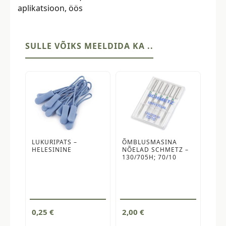
aplikatsioon
,
öös
kogus
SULLE VÕIKS MEELDIDA KA ..
LUKURIPATS –
ÕMBLUSMASINA
HELESININE
NÕELAD SCHMETZ –
130/705H; 70/10
0,25
€
2,00
€