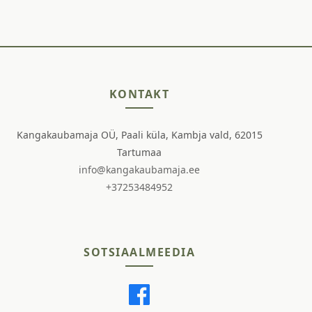
KONTAKT
Kangakaubamaja OÜ, Paali küla, Kambja vald, 62015
Tartumaa
info@kangakaubamaja.ee
+37253484952
SOTSIAALMEEDIA