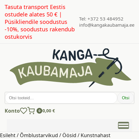
Tasuta transport Eestis
ostudele alates 50 € |
Tel: +372 53 484952
Püsikliendile soodustus
info@kangakaubamaja.ee
-10%, soodustus rakendub
ostukorvis
Otsi:
Otsi
Konto
0,00
€
0
Esileht
/
Õmblustarvikud
/
Öösid
/ Kunstnahast