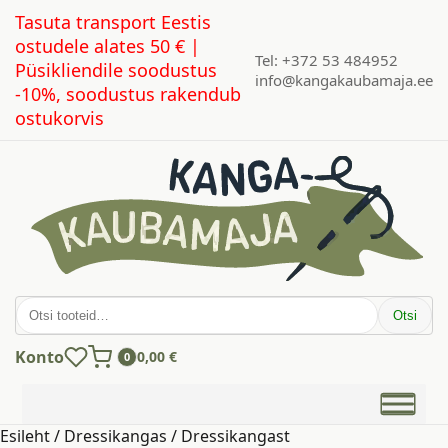
Tasuta transport Eestis
ostudele alates 50 € |
Tel: +372 53 484952
Püsikliendile soodustus
info@kangakaubamaja.ee
-10%, soodustus rakendub
ostukorvis
Otsi:
Otsi
Konto
0,00
€
0
Esileht
/
Dressikangas
/
Dressikangast