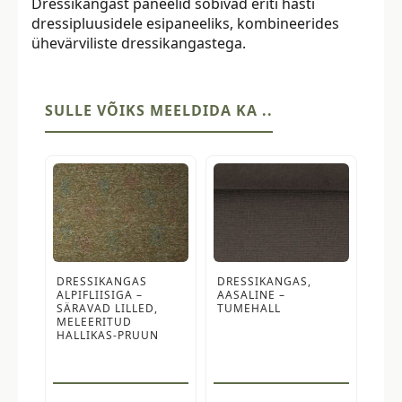
Dressikangast paneelid sobivad eriti hästi
dressipluusidele esipaneeliks, kombineerides
ühevärviliste dressikangastega.
SULLE VÕIKS MEELDIDA KA ..
DRESSIKANGAS
DRESSIKANGAS,
ALPIFLIISIGA –
AASALINE –
SÄRAVAD LILLED,
TUMEHALL
MELEERITUD
HALLIKAS-PRUUN