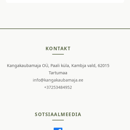
KONTAKT
Kangakaubamaja OÜ, Paali küla, Kambja vald, 62015
Tartumaa
info@kangakaubamaja.ee
+37253484952
SOTSIAALMEEDIA