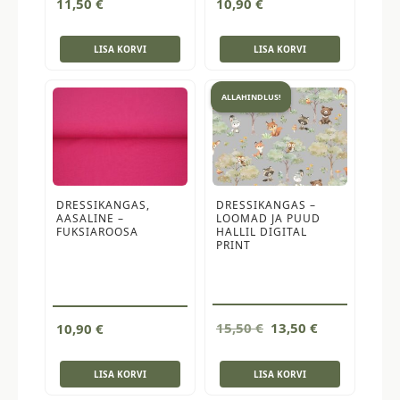
11,50
€
10,90
€
LISA KORVI
LISA KORVI
ALLAHINDLUS!
DRESSIKANGAS,
DRESSIKANGAS –
AASALINE –
LOOMAD JA PUUD
FUKSIAROOSA
HALLIL DIGITAL
PRINT
Algne
Current
15,50
€
13,50
€
10,90
€
hind
price
oli:
is:
LISA KORVI
LISA KORVI
15,50 €.
13,50 €.