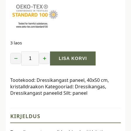
3 laos
−
+
LISA KORVI
Dressikangast
paneel,
40x50
Tootekood:
Dressikangast paneel, 40x50 cm,
cm,
kristalldraakon
Kategooriad:
Dressikangas
,
kristalldraakon
Dressikangast paneelid
Silt:
paneel
kogus
KIRJELDUS