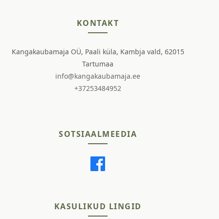
KONTAKT
Kangakaubamaja OÜ, Paali küla, Kambja vald, 62015
Tartumaa
info@kangakaubamaja.ee
+37253484952
SOTSIAALMEEDIA
KASULIKUD LINGID