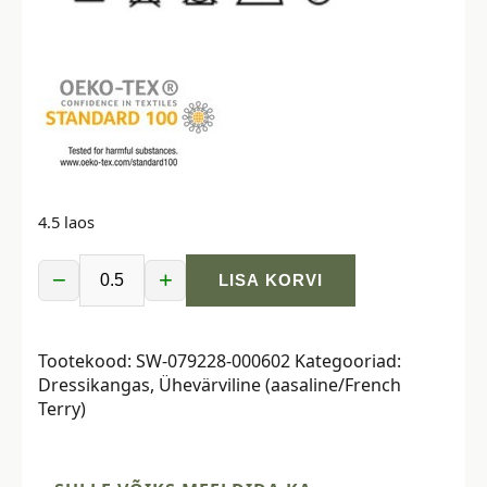
4.5 laos
−
+
LISA KORVI
Dressikangas,
aasaline
-
Tootekood:
SW-079228-000602
Kategooriad:
kiiviroheline
Dressikangas
,
Ühevärviline (aasaline/French
kogus
Terry)