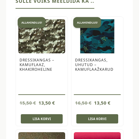
SULLE VÕIKS MEELDIDA KA ..
ALLAHINDLUS!
ALLAHINDLUS!
DRESSIKANGAS –
DRESSIKANGAS,
KAMUFLAAZ,
UHUTUD –
KHAKIROHELINE
KAMUFLAAŽKARUD
Algne
Current
Algne
Current
15,50
€
13,50
€
16,50
€
13,50
€
hind
price
hind
price
oli:
is:
oli:
is:
LISA KORVI
LISA KORVI
15,50 €.
13,50 €.
16,50 €.
13,50 €.