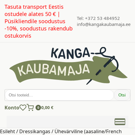
Tasuta transport Eestis
ostudele alates 50 € |
Tel: +372 53 484952
Püsikliendile soodustus
info@kangakaubamaja.ee
-10%, soodustus rakendub
ostukorvis
Otsi:
Otsi
Konto
0,00
€
0
Esileht
/
Dressikangas
/
Ühevärviline (aasaline/French