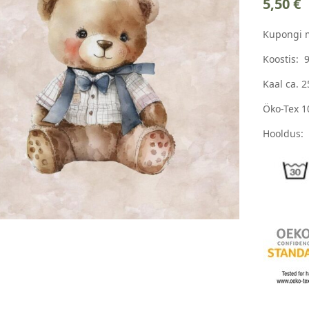
5,50
€
Kupongi 
Koostis: 
Kaal ca. 
Öko-Tex 1
Hooldus: