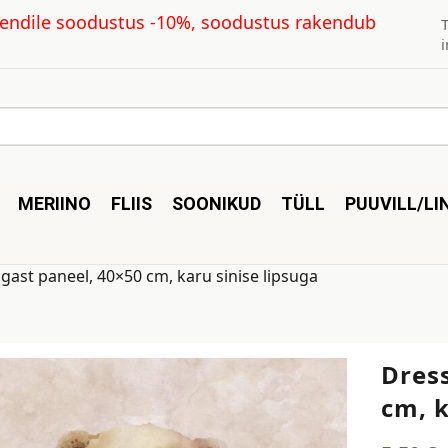
kliendile soodustus -10%, soodustus rakendub
MERIINO
FLIIS
SOONIKUD
TÜLL
PUUVILL/LI
gast paneel, 40×50 cm, karu sinise lipsuga
Dres
cm, k