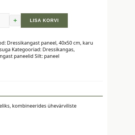
+
LISA KORVI
ngast
od:
Dressikangast paneel, 40x50 cm, karu
psuga
Kategooriad:
Dressikangas
,
ngast paneelid
Silt:
paneel
eliks, kombineerides ühevärviliste