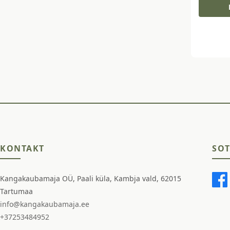
KONTAKT
SOT
Kangakaubamaja OÜ, Paali küla, Kambja vald, 62015
Tartumaa
info@kangakaubamaja.ee
+37253484952