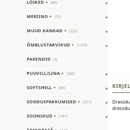
LÕIKED
(88)
MERIINO
(51)
MUUD KANGAD
(222)
ÕMBLUSTARVIKUD
(1379)
PAKENDID
(3)
PUUVILL/LINA
(342)
KIRJE
SOFTSHELL
(89)
SOODUSPAKKUMISED
Dressika
(231)
dressik
SOONIKUD
(181)