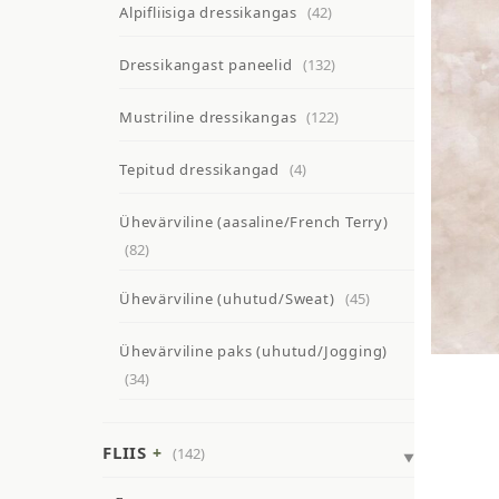
Alpifliisiga dressikangas
(42)
Dressikangast paneelid
(132)
Mustriline dressikangas
(122)
Tepitud dressikangad
(4)
Ühevärviline (aasaline/French Terry)
(82)
Ühevärviline (uhutud/Sweat)
(45)
Ühevärviline paks (uhutud/Jogging)
(34)
FLIIS
(142)