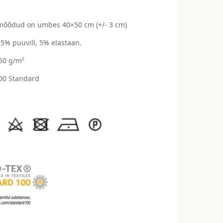
mõõdud on umbes 40×50 cm (+/- 3 cm)
95% puuvill, 5% elastaan.
250 g/m²
00 Standard