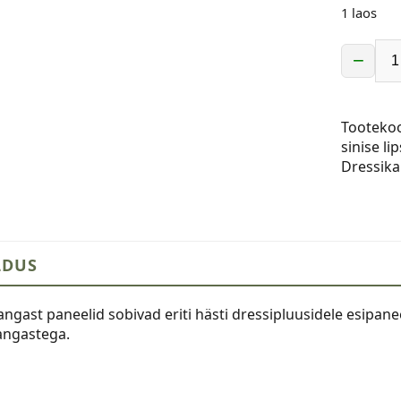
1 laos
−
Dressika
paneel,
40x50
Tooteko
cm,
sinise li
karu
Dressika
sinise
lipsuga
kogus
LDUS
ngast paneelid sobivad eriti hästi dressipluusidele esipane
angastega.