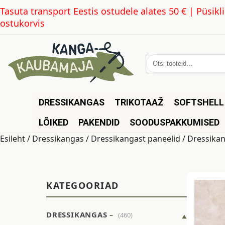
Tasuta transport Eestis ostudele alates 50 € | Püsi
ostukorvis
Otsi:
DRESSIKANGAS
TRIKOTAAŽ
SOFTSHELL
LÕIKED
PAKENDID
SOODUSPAKKUMISED
Esileht
/
Dressikangas
/
Dressikangast paneelid
/ Dressikan
KATEGOORIAD
DRESSIKANGAS
(460)