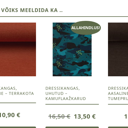
 VÕIKS MEELDIDA KA ..
ALLAHINDLUS!
KANGAS,
DRESSIKANGAS,
DRESSIK
NE – TERRAKOTA
UHUTUD –
AASALIN
KAMUFLAAŽKARUD
TUMEPR
10,90
€
Algne
Current
16,50
€
13,50
€
1
hind
price