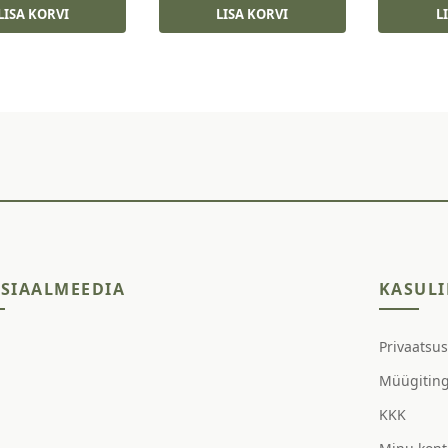
oli:
is:
LISA KORVI
LISA KORVI
L
16,50 €.
13,50 €.
SIAALMEEDIA
KASULI
Privaatsu
Müügitin
KKK