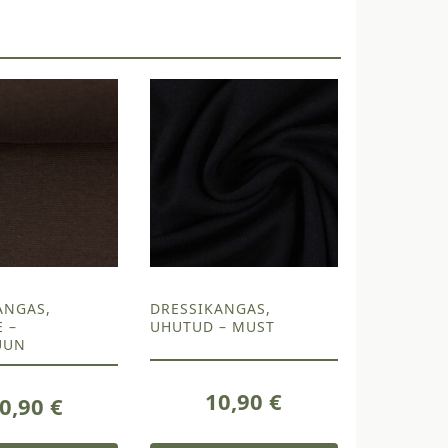
ANGAS,
DRESSIKANGAS,
E –
UHUTUD – MUST
UUN
10,90
€
0,90
€