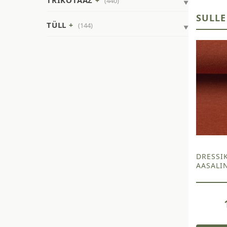
TRIKOTAAŽ
(440)
SULLE
TÜLL
(144)
DRESSI
AASALI