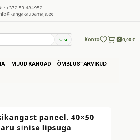
Tel: +372 53 484952
info@kangakaubamaja.ee
Konto
0,00
€
Otsi
0
NA
MUUD KANGAD
ÕMBLUSTARVIKUD
sikangast paneel, 40×50
aru sinise lipsuga