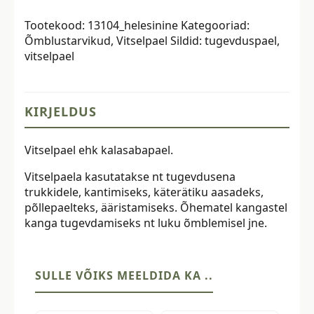
mm,
Tootekood:
13104_helesinine
Kategooriad:
helesinine
Õmblustarvikud
,
Vitselpael
Sildid:
tugevduspael
,
kogus
vitselpael
KIRJELDUS
Vitselpael ehk kalasabapael.
Vitselpaela kasutatakse nt tugevdusena
trukkidele, kantimiseks, käterätiku aasadeks,
põllepaelteks, ääristamiseks. Õhematel kangastel
kanga tugevdamiseks nt luku õmblemisel jne.
SULLE VÕIKS MEELDIDA KA ..