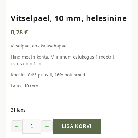
Vitselpael, 10 mm, helesinine
0,28
€
Vitselpael ehk kalasabapael.
Hind meetri kohta. Miinimum ostukogus 1 meetrit,
ostusamm 1 m.
Koostis: 84% puuvill, 16% polüamiid
Laius: 10 mm
31 laos
−
+
LISA KORVI
Vitselpael,
10