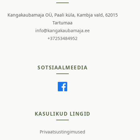
Kangakaubamaja OÜ, Paali küla, Kambja vald, 62015
Tartumaa
info@kangakaubamaja.ee
+37253484952
SOTSIAALMEEDIA
KASULIKUD LINGID
Privaatsustingimused