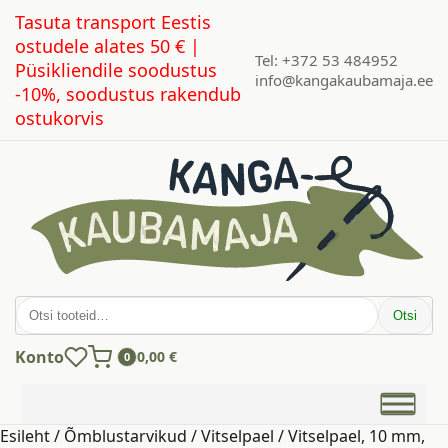
Tasuta transport Eestis
ostudele alates 50 € |
Tel: +372 53 484952
Püsikliendile soodustus
info@kangakaubamaja.ee
-10%, soodustus rakendub
ostukorvis
Otsi:
Otsi
Konto
0,00
€
0
Esileht
/
Õmblustarvikud
/
Vitselpael
/ Vitselpael, 10 mm,