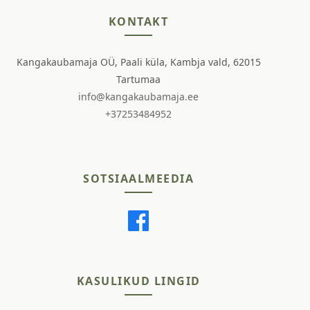
KONTAKT
Kangakaubamaja OÜ, Paali küla, Kambja vald, 62015
Tartumaa
info@kangakaubamaja.ee
+37253484952
SOTSIAALMEEDIA
KASULIKUD LINGID