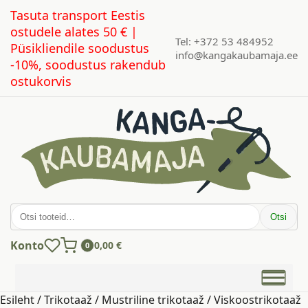
Tasuta transport Eestis
ostudele alates 50 € |
Tel: +372 53 484952
Püsikliendile soodustus
info@kangakaubamaja.ee
-10%, soodustus rakendub
ostukorvis
Otsi:
Otsi
Konto
0,00
€
0
Esileht
/
Trikotaaž
/
Mustriline trikotaaž
/ Viskoostrikotaaž