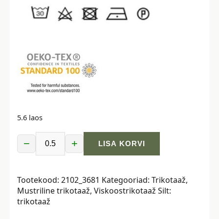
5.6 laos
−
+
LISA KORVI
Viskoostrikotaaž
-
oranžid
Tootekood:
2102_3681
Kategooriad:
Trikotaaž
,
lilled
Mustriline trikotaaž
,
Viskoostrikotaaž
Silt:
kogus
trikotaaž