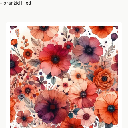
– oranžid lilled