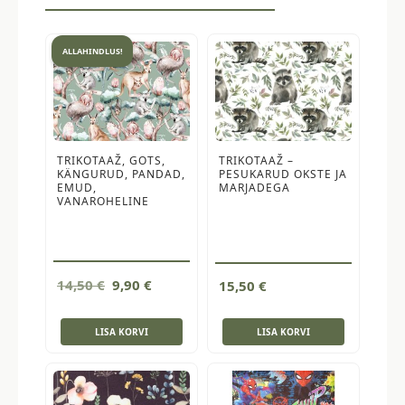
ALLAHINDLUS!
TRIKOTAAŽ, GOTS,
TRIKOTAAŽ –
KÄNGURUD, PANDAD,
PESUKARUD OKSTE JA
EMUD,
MARJADEGA
VANAROHELINE
Algne
Current
14,50
€
9,90
€
15,50
€
hind
price
oli:
is:
LISA KORVI
LISA KORVI
14,50 €.
9,90 €.