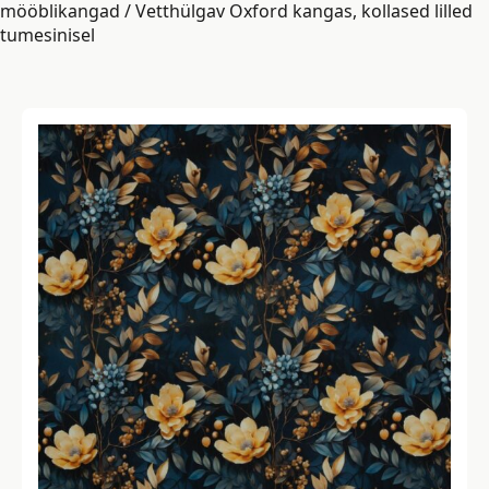
mööblikangad
/ Vetthülgav Oxford kangas, kollased lilled
tumesinisel