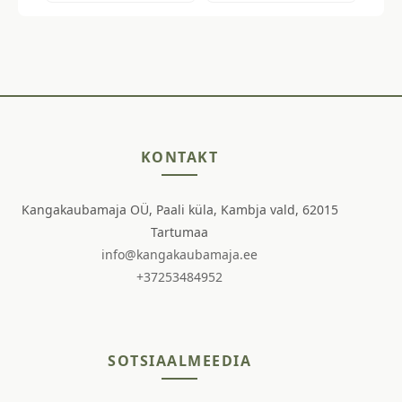
KONTAKT
Kangakaubamaja OÜ, Paali küla, Kambja vald, 62015
Tartumaa
info@kangakaubamaja.ee
+37253484952
SOTSIAALMEEDIA