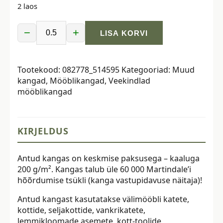
2 laos
−
+
LISA KORVI
Vetthülgav
Oxford
kangas,
Tootekood:
082778_514595
Kategooriad:
Muud
kollased
kangad
,
Mööblikangad
,
Veekindlad
lilled
mööblikangad
tumesinisel
kogus
KIRJELDUS
Antud kangas on keskmise paksusega – kaaluga
200 g/m². Kangas talub üle 60 000 Martindale’i
hõõrdumise tsükli (kanga vastupidavuse näitaja)!
Antud kangast kasutatakse välimööbli katete,
kottide, seljakottide, vankrikatete,
lemmikloomade asemete, kott-toolide,