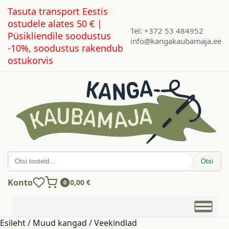
Tasuta transport Eestis
ostudele alates 50 € |
Tel: +372 53 484952
Püsikliendile soodustus
info@kangakaubamaja.ee
-10%, soodustus rakendub
ostukorvis
Otsi:
Otsi
Konto
0,00
€
0
Esileht
/
Muud kangad
/
Veekindlad