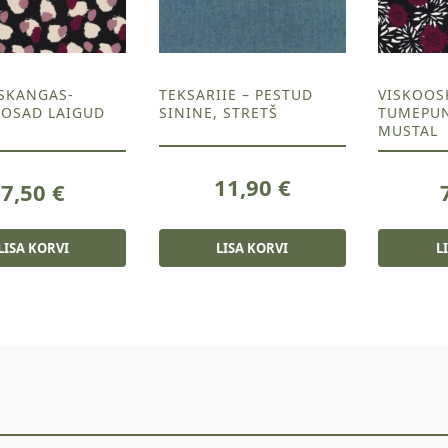
SKANGAS-
TEKSARIIE – PESTUD
VISKOOS
OSAD LAIGUD
SININE, STRETŠ
TUMEPUN
MUSTAL
11,90
€
7,50
€
LISA KORVI
LISA KORVI
L