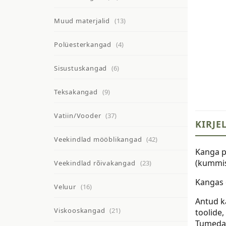
Muud materjalid
(13)
Polüesterkangad
(4)
Sisustuskangad
(6)
Teksakangad
(9)
Vatiin/Vooder
(37)
KIRJE
Veekindlad mööblikangad
(42)
Kanga p
(kummis
Veekindlad rõivakangad
(23)
Kangas 
Veluur
(16)
Antud k
Viskooskangad
(21)
toolide
Tumedat