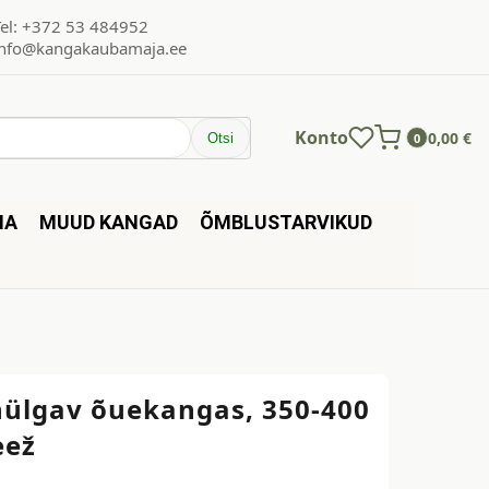
Tel: +372 53 484952
info@kangakaubamaja.ee
Konto
0,00
€
Otsi
0
NA
MUUD KANGAD
ÕMBLUSTARVIKUD
hülgav õuekangas, 350-400
eež