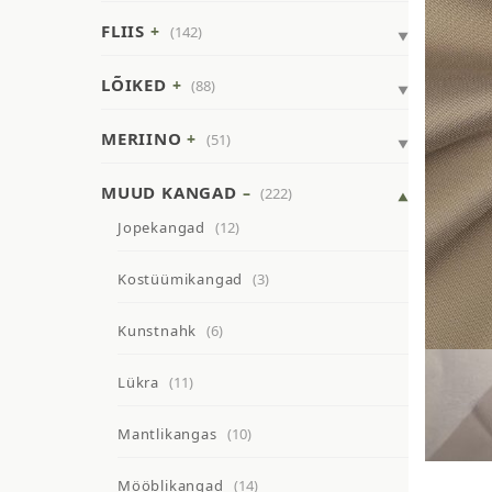
FLIIS
(142)
LÕIKED
(88)
MERIINO
(51)
MUUD KANGAD
(222)
Jopekangad
(12)
Kostüümikangad
(3)
Kunstnahk
(6)
Lükra
(11)
Mantlikangas
(10)
Mööblikangad
(14)