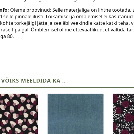
nfo:
Oleme proovinud: Selle materjaliga on lihtne töötada, se
d selle pinnale ilusti. Lõikamisel ja õmblemisel ei kasutan
kohta torkejälgi jätta ja seeläbi veekindla katte katki teha,
raselt paigal. Õmblemisel olime ettevaatlikud, et vältida
ga 80.
 VÕIKS MEELDIDA KA ..