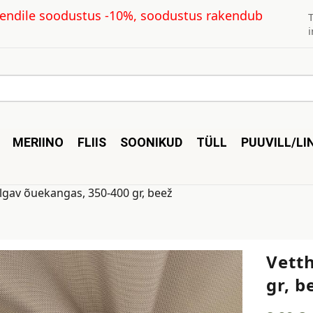
kliendile soodustus -10%, soodustus rakendub
MERIINO
FLIIS
SOONIKUD
TÜLL
PUUVILL/LI
lgav õuekangas, 350-400 gr, beež
Vett
gr, b