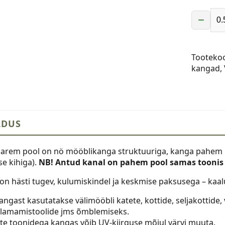
−
Vetthülg
õuekang
350-
Tooteko
400
kangad
,
gr,
beež
kogus
LDUS
arem pool on nö mööblikanga struktuuriga, kanga pahem 
e kihiga).
NB! Antud kanal on pahem pool samas toonis
on hästi tugev, kulumiskindel ja keskmise paksusega – kaa
angast kasutatakse välimööbli katete, kottide, seljakottide
, lamamistoolide jms õmblemiseks.
e toonidega kangas võib UV-kiirguse mõjul värvi muuta.