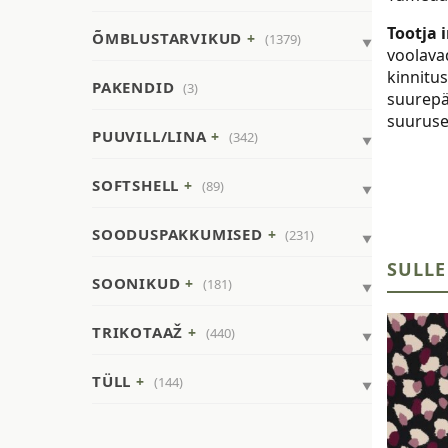
Tootja i
ÕMBLUSTARVIKUD
(1379)
voolava
kinnitus
PAKENDID
(3)
suurepä
suuruse
PUUVILL/LINA
(342)
SOFTSHELL
(89)
SOODUSPAKKUMISED
(231)
SULLE
SOONIKUD
(181)
TRIKOTAAŽ
(440)
TÜLL
(144)