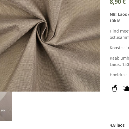
8,90
€
NB! Laos 
tükk!
Hind meet
ostusamm
Koostis: 
Kaal: umb
Laius: 15
Hooldus:
4.8 laos