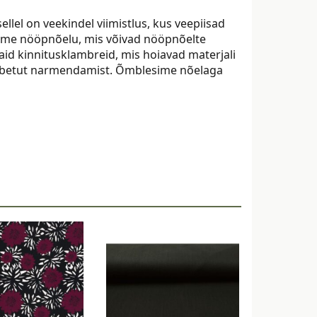
llel on veekindel viimistlus, kus veepiisad
ud me nööpnõelu, mis võivad nööpnõelte
 vaid kinnitusklambreid, mis hoiavad materjali
 tarbetut narmendamist. Õmblesime nõelaga