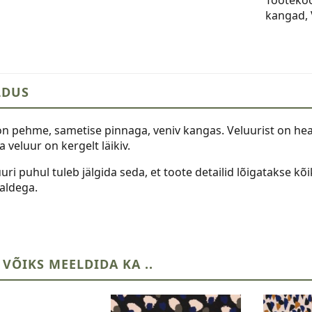
kogus
kangad
,
LDUS
on pehme, sametise pinnaga, veniv kangas. Veluurist on hea
a veluur on kergelt läikiv.
uri puhul tuleb jälgida seda, et toote detailid lõigatakse kõi
kaldega.
 VÕIKS MEELDIDA KA ..