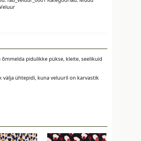
Veluur
 õmmelda pidulikke pükse, kleite, seelikuid
k välja ühtepidi, kuna veluuril on karvastik