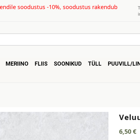
kliendile soodustus -10%, soodustus rakendub
MERIINO
FLIIS
SOONIKUD
TÜLL
PUUVILL/LI
Veluu
6,50
€