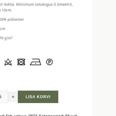
ri kohta. Miinimum ostukogus 0.5meetrit,
 10cm.
100% polüester
 cm
170 g/m²
+
LISA KORVI
od:
fab_veluur_0601
Kategooriad:
Muud