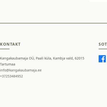
KONTAKT
SOT
Kangakaubamaja OÜ, Paali küla, Kambja vald, 62015
Tartumaa
info@kangakaubamaja.ee
+37253484952