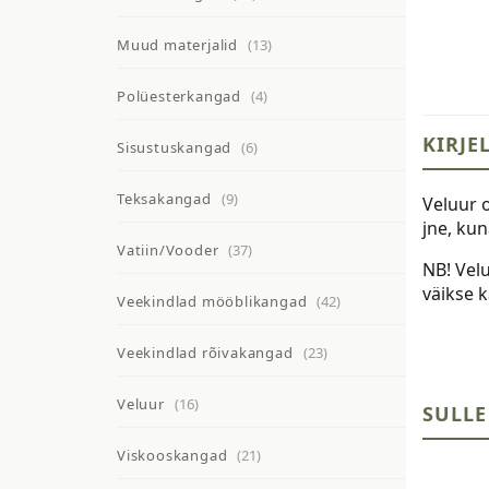
Muud materjalid
(13)
Polüesterkangad
(4)
KIRJE
Sisustuskangad
(6)
Teksakangad
(9)
Veluur 
jne, kun
Vatiin/Vooder
(37)
NB! Velu
väikse 
Veekindlad mööblikangad
(42)
Veekindlad rõivakangad
(23)
Veluur
(16)
SULLE
Viskooskangad
(21)