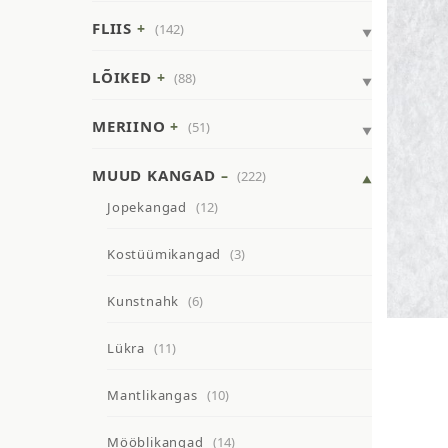
FLIIS
(142)
LÕIKED
(88)
MERIINO
(51)
MUUD KANGAD
(222)
Jopekangad
(12)
Kostüümikangad
(3)
Kunstnahk
(6)
Lükra
(11)
Mantlikangas
(10)
Mööblikangad
(14)