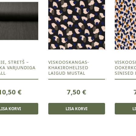
IE, STRETŠ –
VISKOOSKANGAS-
VISKOOS
KA VARJUNDIGA
KHAKIROHELISED
OOKERKO
LL
LAIGUD MUSTAL
SINISED 
10,50
€
7,50
€
LISA KORVI
LISA KORVI
L