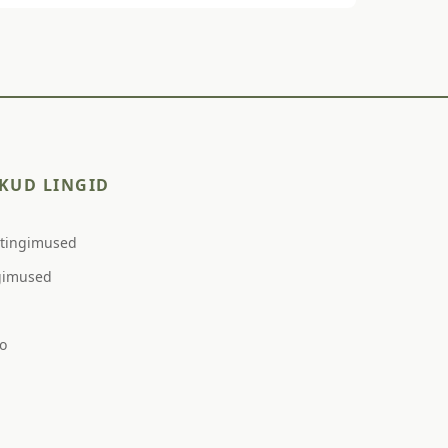
KUD LINGID
stingimused
gimused
o