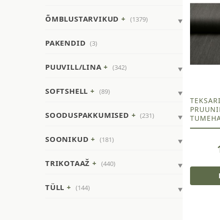
ÕMBLUSTARVIKUD
(1379)
PAKENDID
(3)
PUUVILL/LINA
(342)
SOFTSHELL
(89)
TEKSARI
PRUUNI
SOODUSPAKKUMISED
(231)
TUMEHA
SOONIKUD
(181)
TRIKOTAAŽ
(440)
TÜLL
(144)