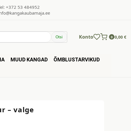
Tel: +372 53 484952
info@kangakaubamaja.ee
Konto
0,00
€
Otsi
0
NA
MUUD KANGAD
ÕMBLUSTARVIKUD
r – valge