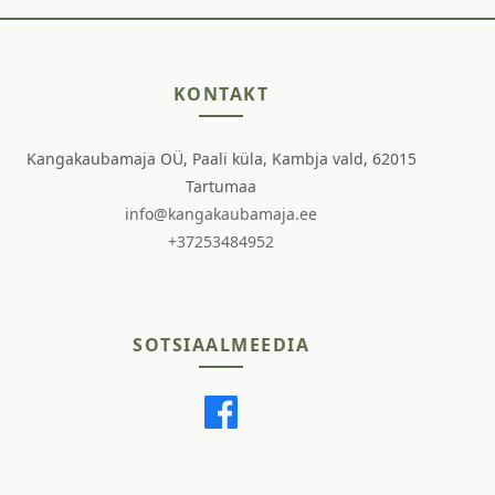
KONTAKT
Kangakaubamaja OÜ, Paali küla, Kambja vald, 62015
Tartumaa
info@kangakaubamaja.ee
+37253484952
SOTSIAALMEEDIA