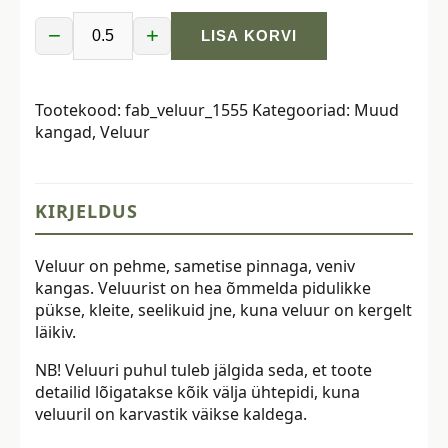
−
+
LISA KORVI
Veluur
-
punane
Tootekood:
fab_veluur_1555
Kategooriad:
Muud
kogus
kangad
,
Veluur
KIRJELDUS
Veluur on pehme, sametise pinnaga, veniv
kangas. Veluurist on hea õmmelda pidulikke
pükse, kleite, seelikuid jne, kuna veluur on kergelt
läikiv.
NB! Veluuri puhul tuleb jälgida seda, et toote
detailid lõigatakse kõik välja ühtepidi, kuna
veluuril on karvastik väikse kaldega.