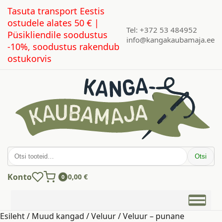
Tasuta transport Eestis
ostudele alates 50 € |
Tel: +372 53 484952
Püsikliendile soodustus
info@kangakaubamaja.ee
-10%, soodustus rakendub
ostukorvis
Otsi:
Otsi
Konto
0,00
€
0
Esileht
/
Muud kangad
/
Veluur
/ Veluur – punane