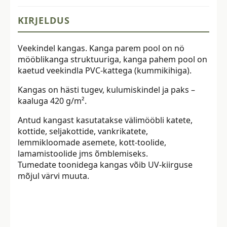
KIRJELDUS
Veekindel kangas. Kanga parem pool on nö
mööblikanga struktuuriga, kanga pahem pool on
kaetud veekindla PVC-kattega (kummikihiga).
Kangas on hästi tugev, kulumiskindel ja paks –
kaaluga 420 g/m².
Antud kangast kasutatakse välimööbli katete,
kottide, seljakottide, vankrikatete,
lemmikloomade asemete, kott-toolide,
lamamistoolide jms õmblemiseks.
Tumedate toonidega kangas võib UV-kiirguse
mõjul värvi muuta.