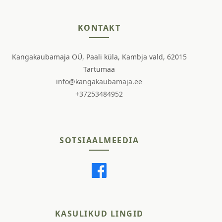
KONTAKT
Kangakaubamaja OÜ, Paali küla, Kambja vald, 62015
Tartumaa
info@kangakaubamaja.ee
+37253484952
SOTSIAALMEEDIA
KASULIKUD LINGID