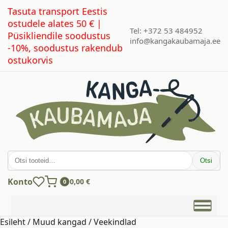
Tasuta transport Eestis
ostudele alates 50 € |
Tel: +372 53 484952
Püsikliendile soodustus
info@kangakaubamaja.ee
-10%, soodustus rakendub
ostukorvis
Otsi:
Otsi
Konto
0,00
€
0
Esileht
/
Muud kangad
/
Veekindlad