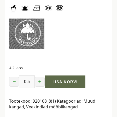
4.2 laos
−
+
LISA KORVI
Veekindel
õuekangas,
420
Tootekood:
920108_8(1)
Kategooriad:
Muud
gr,
kangad
,
Veekindlad mööblikangad
tumepunane
kogus