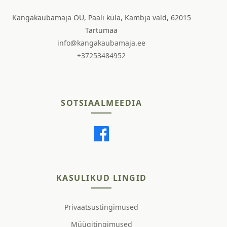
Kangakaubamaja OÜ, Paali küla, Kambja vald, 62015
Tartumaa
info@kangakaubamaja.ee
+37253484952
SOTSIAALMEEDIA
KASULIKUD LINGID
Privaatsustingimused
Müügitingimused