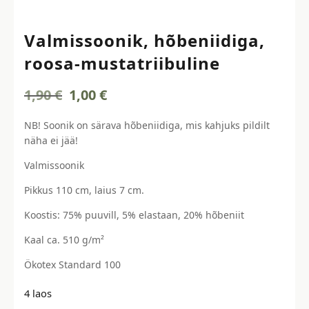
Valmissoonik, hõbeniidiga,
roosa-mustatriibuline
Algne
Current
1,90
€
1,00
€
hind
price
oli:
is:
NB! Soonik on särava hõbeniidiga, mis kahjuks pildilt
1,90 €.
1,00 €.
näha ei jää!
Valmissoonik
Pikkus 110 cm, laius 7 cm.
Koostis: 75% puuvill, 5% elastaan, 20% hõbeniit
Kaal ca. 510 g/m²​​
Ökotex Standard 100
4 laos