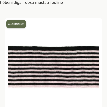
hõbeniidiga, roosa-mustatriibuline
ALLAHINDLUS!