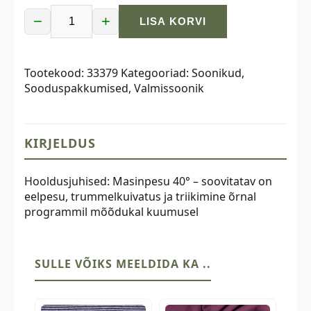
−
+
LISA KORVI
Valmissoonik,
hõbeniidiga,
roosa-
Tootekood:
33379
Kategooriad:
Soonikud
,
mustatriibuline
Sooduspakkumised
,
Valmissoonik
kogus
KIRJELDUS
Hooldusjuhised: Masinpesu 40° – soovitatav on
eelpesu, trummelkuivatus ja triikimine õrnal
programmil mõõdukal kuumusel
SULLE VÕIKS MEELDIDA KA ..