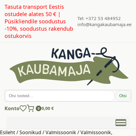
Tasuta transport Eestis
ostudele alates 50 € |
Tel: +372 53 484952
Püsikliendile soodustus
info@kangakaubamaja.ee
-10%, soodustus rakendub
ostukorvis
Otsi:
Otsi
Konto
0,00
€
0
Esileht
/
Soonikud
/
Valmissoonik
/ Valmissoonik,