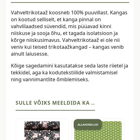
Vahveltrikotaaž koosneb 100% puuvillast. Kangas
on kootud selliselt, et kanga pinnal on
vahvlilaadsed süvendid, mis püüavad kinni
niiskuse ja sooja õhu, et tagada isolatsioon ja
kõrge niiskusimavus. Vahveltrikotaaž ei ole nii
veniv kui teised trikotaažkangad – kangas venib
ainult laiusesse.
Kõige sagedamini kasutatakse seda laste riietel ja
tekkidel, aga ka kodutekstiilide valmistamisel
ning vannimantlite õmblemiseks.
SULLE VÕIKS MEELDIDA KA ..
ALLAHINDLUS!