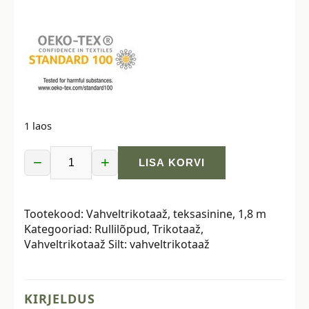
1 laos
−
+
LISA KORVI
Vahveltrikotaaž,
teksasinine,
1,8
Tootekood:
Vahveltrikotaaž, teksasinine, 1,8 m
m
Kategooriad:
Rullilõpud
,
Trikotaaž
,
kogus
Vahveltrikotaaž
Silt:
vahveltrikotaaž
KIRJELDUS