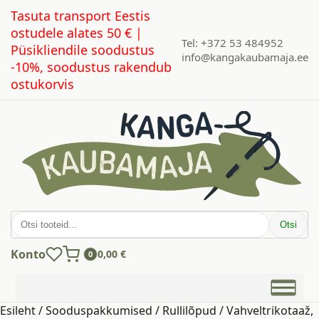
Tasuta transport Eestis
ostudele alates 50 € |
Tel: +372 53 484952
Püsikliendile soodustus
info@kangakaubamaja.ee
-10%, soodustus rakendub
ostukorvis
Otsi:
Otsi
Konto
0,00
€
0
Esileht
/
Sooduspakkumised
/
Rullilõpud
/ Vahveltrikotaaž,