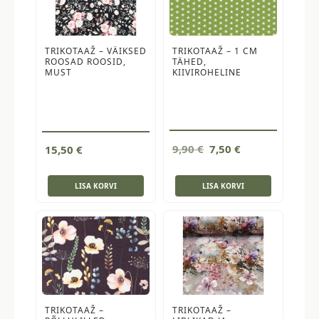
TRIKOTAAŽ – VÄIKSED
TRIKOTAAŽ – 1 CM
ROOSAD ROOSID,
TÄHED,
MUST
KIIVIROHELINE
Algne
Current
9,90
€
7,50
€
15,50
€
hind
price
oli:
is:
LISA KORVI
LISA KORVI
9,90 €.
7,50 €.
TRIKOTAAŽ –
TRIKOTAAŽ –