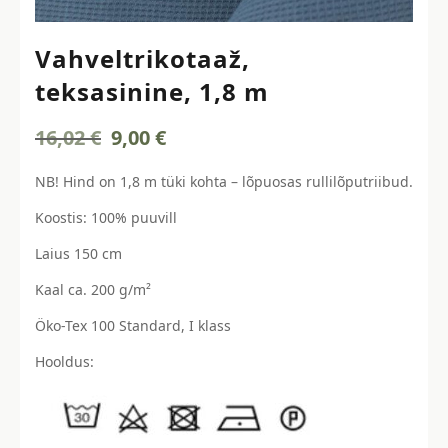
Vahveltrikotaaž,
teksasinine, 1,8 m
Algne
Current
16,02
€
9,00
€
hind
price
oli:
is:
NB! Hind on 1,8 m tüki kohta – lõpuosas rullilõputriibud.
16,02 €.
9,00 €.
Koostis: 100% puuvill
Laius 150 cm
Kaal ca. 200 g/m²
Öko-Tex 100 Standard, I klass
Hooldus: