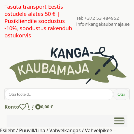
Tasuta transport Eestis
ostudele alates 50 € |
Tel: +372 53 484952
Püsikliendile soodustus
info@kangakaubamaja.ee
-10%, soodustus rakendub
ostukorvis
Otsi:
Otsi
Konto
0,00
€
0
Esileht
/
Puuvill/Lina
/
Vahvelkangas
/ Vahvelpikee –