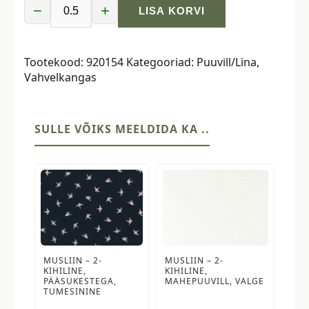
−
+
LISA KORVI
Vahvelpikee
-
viljapead
Tootekood:
920154
Kategooriad:
Puuvill/Lina
,
kogus
Vahvelkangas
SULLE VÕIKS MEELDIDA KA ..
MUSLIIN – 2-
MUSLIIN – 2-
KIHILINE,
KIHILINE,
PÄÄSUKESTEGA,
MAHEPUUVILL, VALGE
TUMESININE