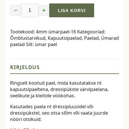
−
+
LISA KORVI
Ümarpael,
ø
4
Tootekood:
4mm ümarpael-16
Kategooriad:
mm,
Õmblustarvikud
,
Kapuutsipaelad
,
Paelad
,
Ümarad
pakis
paelad
Silt:
ümar pael
5
m,
tumeroosa
kogus
KIRJELDUS
Ringselt kootud pael, mida kasutatakse nt
kapuutsipaeltena, dressipükste värvipaelana,
seelikute ja kleitide vöökohas.
Kasutades paela nt dressipluusidel või
dressipükstel, seo otsa sõlm või vaata juurde
nööri otsikuid.