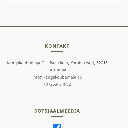
KONTAKT
Kangakaubamaja OÜ, Paali küla, Kambja vald, 62015
Tartumaa
info@kangakaubamaja.ee
+37253484952
SOTSIAALMEEDIA