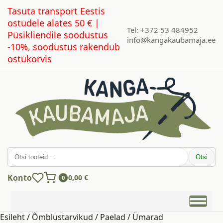
Tasuta transport Eestis
ostudele alates 50 € |
Tel: +372 53 484952
Püsikliendile soodustus
info@kangakaubamaja.ee
-10%, soodustus rakendub
ostukorvis
Otsi:
Otsi
Konto
0,00
€
0
Esileht
/
Õmblustarvikud
/
Paelad
/
Ümarad