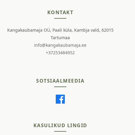
KONTAKT
Kangakaubamaja OÜ, Paali küla, Kambja vald, 62015
Tartumaa
info@kangakaubamaja.ee
+37253484952
SOTSIAALMEEDIA
KASULIKUD LINGID