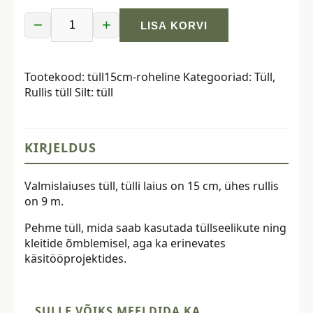
−
+
LISA KORVI
Tüll
rullis,
15
Tootekood:
tüll15cm-roheline
Kategooriad:
Tüll
,
cm
Rullis tüll
Silt:
tüll
x
9
m,
roheline
KIRJELDUS
kogus
Valmislaiuses tüll, tülli laius on 15 cm, ühes rullis
on 9 m.
Pehme tüll, mida saab kasutada tüllseelikute ning
kleitide õmblemisel, aga ka erinevates
käsitööprojektides.
SULLE VÕIKS MEELDIDA KA ..