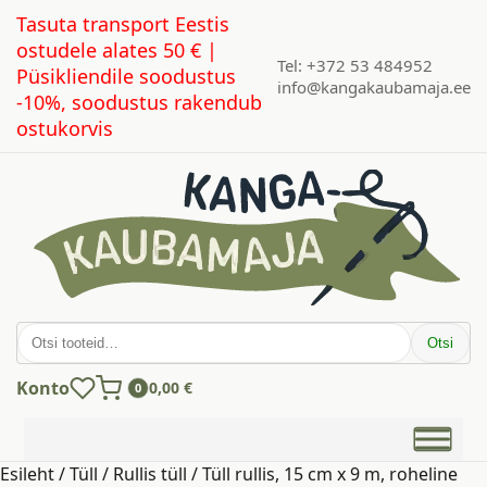
Tasuta transport Eestis
ostudele alates 50 € |
Tel: +372 53 484952
Püsikliendile soodustus
info@kangakaubamaja.ee
-10%, soodustus rakendub
ostukorvis
Otsi:
Otsi
Konto
0,00
€
0
Esileht
/
Tüll
/
Rullis tüll
/ Tüll rullis, 15 cm x 9 m, roheline