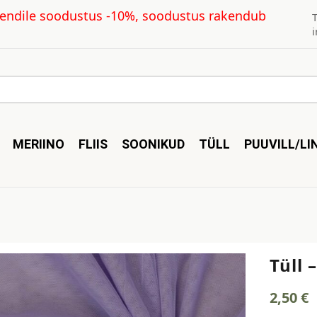
kliendile soodustus -10%, soodustus rakendub
MERIINO
FLIIS
SOONIKUD
TÜLL
PUUVILL/LI
Tüll 
2,50
€