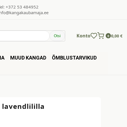
Tel: +372 53 484952
info@kangakaubamaja.ee
Konto
0,00
€
Otsi
0
NA
MUUD KANGAD
ÕMBLUSTARVIKUD
– lavendlililla