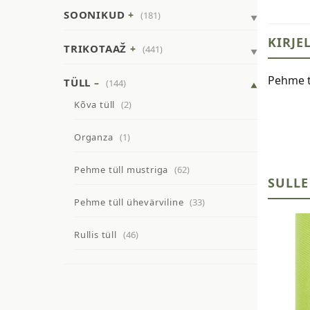
SOONIKUD
(181)
KIRJE
TRIKOTAAŽ
(441)
Pehme tü
TÜLL
(144)
Kõva tüll
(2)
Organza
(1)
Pehme tüll mustriga
(62)
SULLE
Pehme tüll ühevärviline
(33)
Rullis tüll
(46)