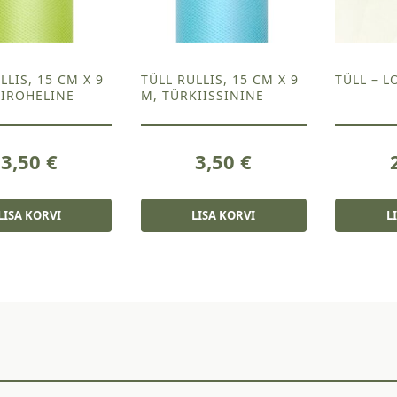
LLIS, 15 CM X 9
TÜLL RULLIS, 15 CM X 9
TÜLL – 
MIROHELINE
M, TÜRKIISSININE
3,50
€
3,50
€
LISA KORVI
LISA KORVI
L