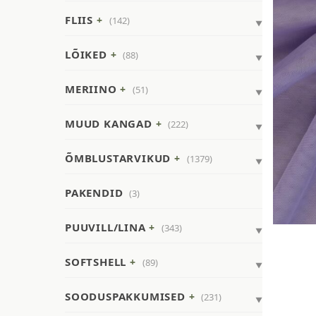
FLIIS
(142)
LÕIKED
(88)
MERIINO
(51)
MUUD KANGAD
(222)
ÕMBLUSTARVIKUD
(1379)
PAKENDID
(3)
PUUVILL/LINA
(343)
SOFTSHELL
(89)
SOODUSPAKKUMISED
(231)