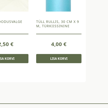
LOODUSVALGE
TÜLL RULLIS, 30 CM X 9
M, TÜRKIISSININE
2,50
€
4,00
€
ISA KORVI
LISA KORVI