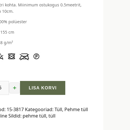
ri kohta. Miinimum ostukogus 0.5meetrit,
 10cm.
100% polüester
-155 cm
38 g/m²
+
LISA KORVI
lla
od:
15-3817
Kategooriad:
Tüll
,
Pehme tüll
line
Sildid:
pehme tüll
,
tüll