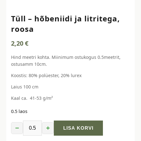
Tüll – hõbeniidi ja litritega,
roosa
2,20
€
Hind meetri kohta. Miinimum ostukogus 0.5meetrit,
ostusamm 10cm.
Koostis: 80% polüester, 20% lurex
Laius 100 cm
Kaal ca. 41-53 g/m²
0.5 laos
−
+
LISA KORVI
Tüll
-