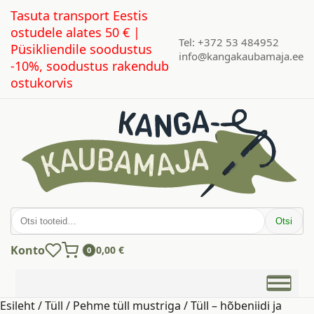
Tasuta transport Eestis
ostudele alates 50 € |
Tel: +372 53 484952
Püsikliendile soodustus
info@kangakaubamaja.ee
-10%, soodustus rakendub
ostukorvis
Otsi:
Otsi
Konto
0,00
€
0
Esileht
/
Tüll
/
Pehme tüll mustriga
/ Tüll – hõbeniidi ja