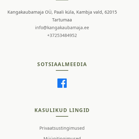
Kangakaubamaja OÜ, Paali küla, Kambja vald, 62015
Tartumaa
info@kangakaubamaja.ee
+37253484952
SOTSIAALMEEDIA
KASULIKUD LINGID
Privaatsustingimused
Müügitingimused