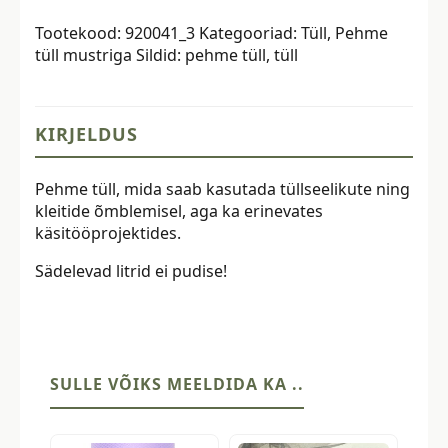
hõbeniidi
Tootekood:
920041_3
Kategooriad:
Tüll
,
Pehme
ja
tüll mustriga
Sildid:
pehme tüll
,
tüll
litritega,
roosa
kogus
KIRJELDUS
Pehme tüll, mida saab kasutada tüllseelikute ning
kleitide õmblemisel, aga ka erinevates
käsitööprojektides.
Sädelevad litrid ei pudise!
SULLE VÕIKS MEELDIDA KA ..