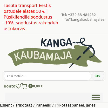
Tasuta transport Eestis
ostudele alates 50 € |
Tel: +372 53 484952
Püsikliendile soodustus
info@kangakaubamaja.ee
-10%, soodustus rakendub
ostukorvis
Otsi:
Otsi
Konto
0,00
€
0
Esileht
/
Trikotaaž
/
Paneelid
/ Trikotaažpaneel, jänes