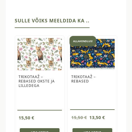
SULLE VÕIKS MEELDIDA KA ..
ALLAHINDLUS!
TRIKOTAAŽ –
TRIKOTAAŽ –
REBASED OKSTE JA
REBASED
LILLEDEGA
Algne
Current
15,50
€
13,50
€
15,50
€
hind
price
oli:
is: