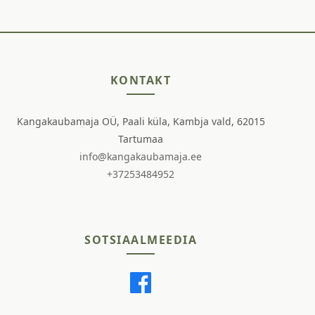
KONTAKT
Kangakaubamaja OÜ, Paali küla, Kambja vald, 62015
Tartumaa
info@kangakaubamaja.ee
+37253484952
SOTSIAALMEEDIA