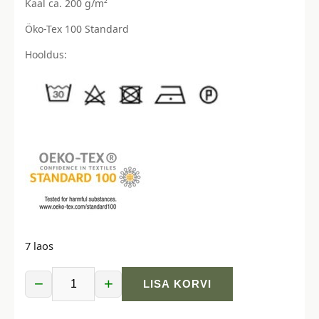
Kaal ca. 200 g/m²
Öko-Tex 100 Standard
Hooldus:
7 laos
−
+
LISA KORVI
Trikotaažpaneel,
jänes