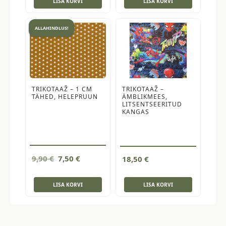
LISA KORVI
LISA KORVI
15,50 €.
13,50 €.
ALLAHINDLUS!
TRIKOTAAŽ – 1 CM
TRIKOTAAŽ –
TÄHED, HELEPRUUN
ÄMBLIKMEES,
LITSENTSEERITUD
KANGAS
Algne
Current
9,90
€
7,50
€
18,50
€
hind
price
oli:
is:
LISA KORVI
LISA KORVI
9,90 €.
7,50 €.