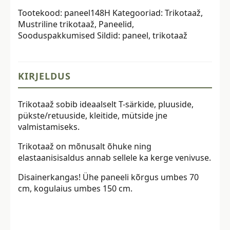
kitarriga,
Tootekood:
paneel148H
Kategooriad:
Trikotaaž
,
70x150
Mustriline trikotaaž
,
Paneelid
,
cm
Sooduspakkumised
Sildid:
paneel
,
trikotaaž
kogus
KIRJELDUS
Trikotaaž sobib ideaalselt T-särkide, pluuside,
pükste/retuuside, kleitide, mütside jne
valmistamiseks.
Trikotaaž on mõnusalt õhuke ning
elastaanisisaldus annab sellele ka kerge venivuse.
Disainerkangas! Ühe paneeli kõrgus umbes 70
cm, kogulaius umbes 150 cm.