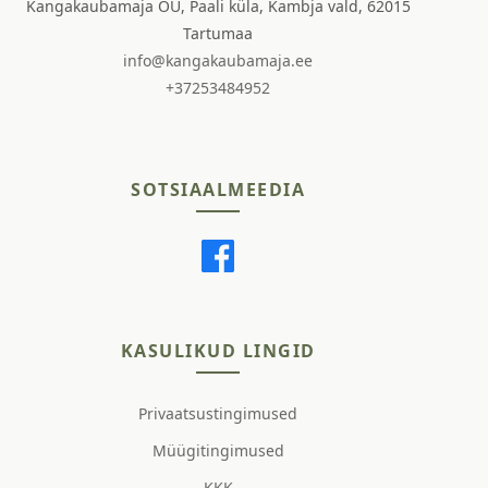
Kangakaubamaja OÜ, Paali küla, Kambja vald, 62015
Tartumaa
info@kangakaubamaja.ee
+37253484952
SOTSIAALMEEDIA
KASULIKUD LINGID
Privaatsustingimused
Müügitingimused
KKK