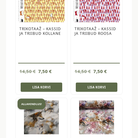
TRIKOTAAŽ – KASSID
TRIKOTAAŽ – KASSID
JA TRIIBUD KOLLANE
JA TRIIBUD ROOSA
Algne
Current
Algne
Current
14,50
€
7,50
€
14,50
€
7,50
€
hind
price
hind
price
oli:
is:
oli:
is:
LISA KORVI
LISA KORVI
14,50 €.
7,50 €.
14,50 €.
7,50 €.
ALLAHINDLUS!