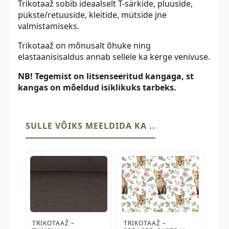
Trikotaaž sobib ideaalselt T-särkide, pluuside,
pükste/retuuside, kleitide, mütside jne
valmistamiseks.
Trikotaaž on mõnusalt õhuke ning
elastaanisisaldus annab sellele ka kerge venivuse.
NB! Tegemist on litsenseeritud kangaga, st
kangas on mõeldud isiklikuks tarbeks.
SULLE VÕIKS MEELDIDA KA ..
TRIKOTAAŽ –
TRIKOTAAŽ –