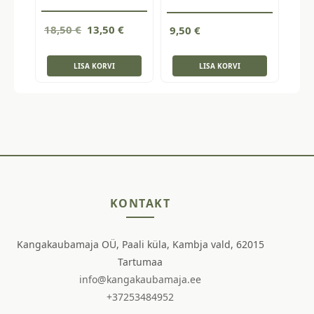
Algne
Current
18,50
€
13,50
€
9,50
€
hind
price
oli:
is:
LISA KORVI
LISA KORVI
18,50 €.
13,50 €.
KONTAKT
Kangakaubamaja OÜ, Paali küla, Kambja vald, 62015
Tartumaa
info@kangakaubamaja.ee
+37253484952