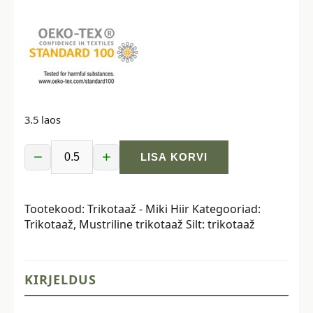
3.5 laos
−
+
LISA KORVI
Trikotaaž
-
Miki
Tootekood:
Trikotaaž - Miki Hiir
Kategooriad:
Hiir
Trikotaaž
,
Mustriline trikotaaž
Silt:
trikotaaž
kogus
KIRJELDUS