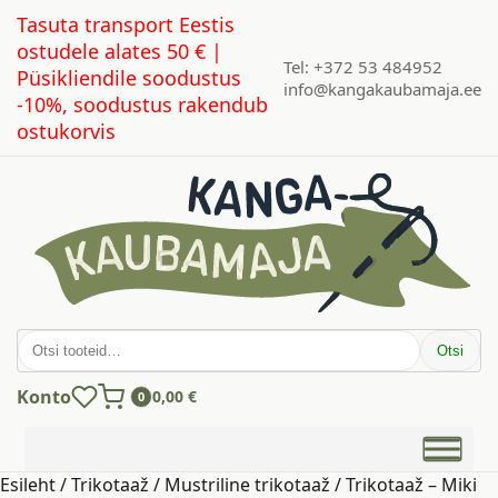
Tasuta transport Eestis
ostudele alates 50 € |
Tel: +372 53 484952
Püsikliendile soodustus
info@kangakaubamaja.ee
-10%, soodustus rakendub
ostukorvis
Otsi:
Otsi
Konto
0,00
€
0
Esileht
/
Trikotaaž
/
Mustriline trikotaaž
/ Trikotaaž – Miki