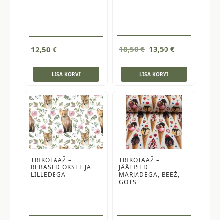
Algne
Current
18,50
€
13,50
€
12,50
€
hind
price
oli:
is:
LISA KORVI
LISA KORVI
18,50 €.
13,50 €.
TRIKOTAAŽ –
TRIKOTAAŽ –
REBASED OKSTE JA
JÄÄTISED
LILLEDEGA
MARJADEGA, BEEŽ,
GOTS