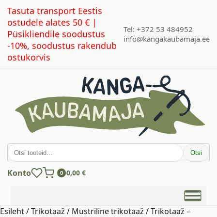
Tasuta transport Eestis
ostudele alates 50 € |
Tel: +372 53 484952
Püsikliendile soodustus
info@kangakaubamaja.ee
-10%, soodustus rakendub
ostukorvis
Otsi:
Otsi
Konto
0,00
€
0
Esileht
/
Trikotaaž
/
Mustriline trikotaaž
/ Trikotaaž –