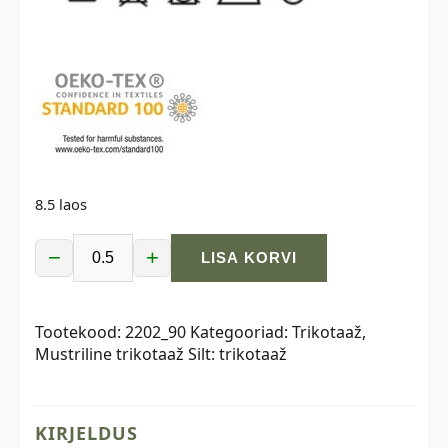
8.5 laos
−
+
LISA KORVI
Trikotaaž
-
marmormuster,
Tootekood:
2202_90
Kategooriad:
Trikotaaž
,
heleroosa
Mustriline trikotaaž
Silt:
trikotaaž
kogus
KIRJELDUS