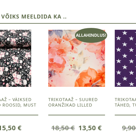
 VÕIKS MEELDIDA KA ..
ALLAHINDLUS!
AŽ – VÄIKSED
TRIKOTAAŽ – SUURED
TRIKOTA
 ROOSID, MUST
ORANŽIKAD LILLED
TÄHED, 
Algne
Current
15,50
€
18,50
€
13,50
€
9,9