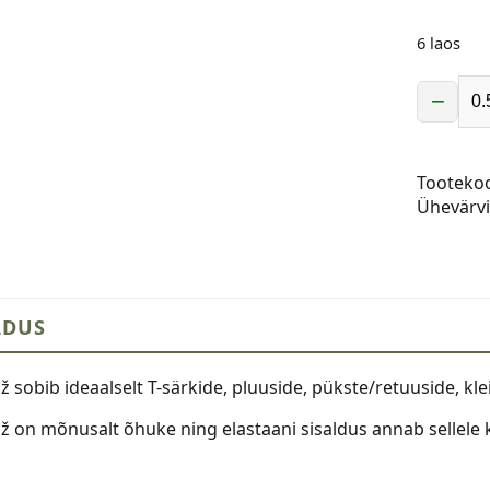
6 laos
−
Trikotaaž
koobalts
kogus
Tooteko
Ühevärvi
LDUS
ž sobib ideaalselt T-särkide, pluuside, pükste/retuuside, kl
až on mõnusalt õhuke ning elastaani sisaldus annab sellele 