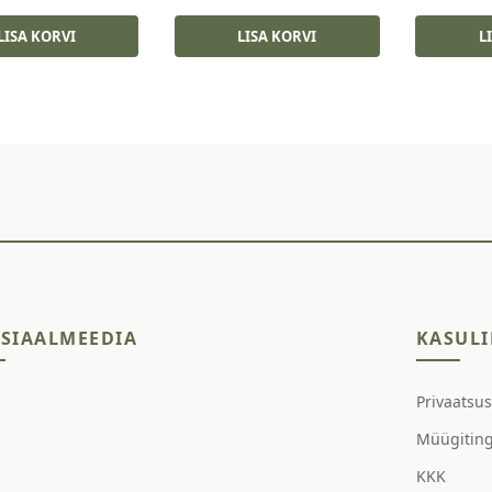
hind
price
oli:
is:
LISA KORVI
LISA KORVI
L
18,50 €.
13,50 €.
SIAALMEEDIA
KASULI
Privaatsu
Müügitin
KKK