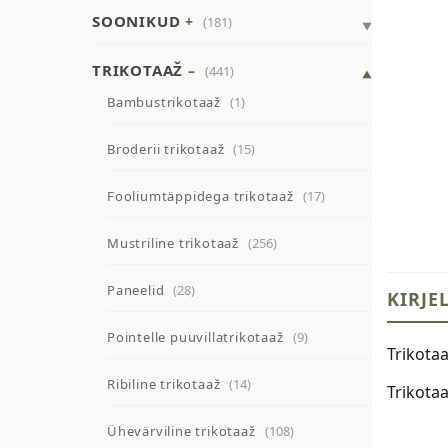
SOONIKUD
(181)
TRIKOTAAŽ
(441)
Bambustrikotaaž
(1)
Broderii trikotaaž
(15)
Fooliumtäppidega trikotaaž
(17)
Mustriline trikotaaž
(256)
Paneelid
(28)
KIRJE
Pointelle puuvillatrikotaaž
(9)
Trikotaa
Ribiline trikotaaž
(14)
Trikota
Ühevärviline trikotaaž
(108)