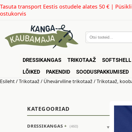
Tasuta transport Eestis ostudele alates 50 € | Püsi
ostukorvis
Otsi:
DRESSIKANGAS
TRIKOTAAŽ
SOFTSHELL
LÕIKED
PAKENDID
SOODUSPAKKUMISED
Esileht
/
Trikotaaž
/
Ühevärviline trikotaaž
/ Trikotaaž, koob
KATEGOORIAD
DRESSIKANGAS
(460)