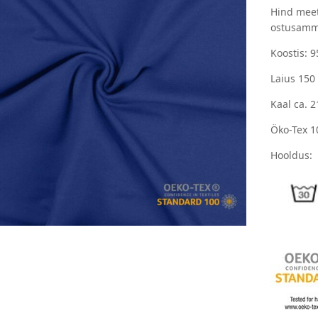
Hind meet
ostusamm
Koostis: 
Laius 150
Kaal ca. 
Öko-Tex 1
Hooldus: