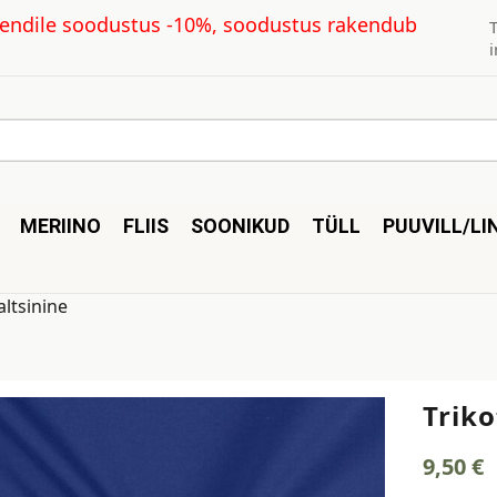
kliendile soodustus -10%, soodustus rakendub
MERIINO
FLIIS
SOONIKUD
TÜLL
PUUVILL/LI
altsinine
Triko
9,50
€