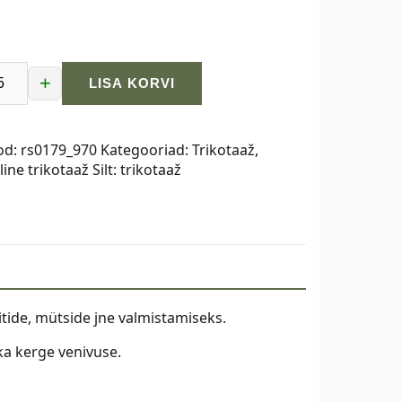
+
LISA KORVI
,
inine
od:
rs0179_970
Kategooriad:
Trikotaaž
,
line trikotaaž
Silt:
trikotaaž
eitide, mütside jne valmistamiseks.
ka kerge venivuse.