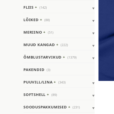
FLIIS
(142)
LÕIKED
(88)
MERIINO
(51)
MUUD KANGAD
(222)
ÕMBLUSTARVIKUD
(1379)
PAKENDID
(3)
PUUVILL/LINA
(343)
SOFTSHELL
(89)
SOODUSPAKKUMISED
(231)