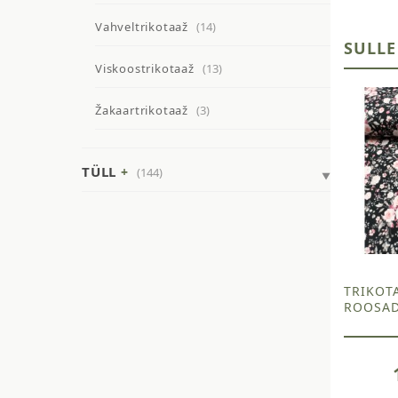
Vahveltrikotaaž
(14)
SULLE
Viskoostrikotaaž
(13)
Žakaartrikotaaž
(3)
TÜLL
(144)
TRIKOTA
ROOSAD