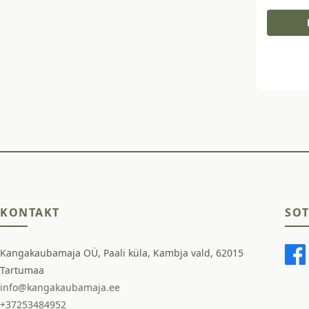
KONTAKT
SOT
Kangakaubamaja OÜ, Paali küla, Kambja vald, 62015
Tartumaa
info@kangakaubamaja.ee
+37253484952