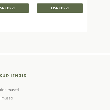
hind
price
oli:
is:
ISA KORVI
LISA KORVI
9,90 €.
7,50 €.
KUD LINGID
stingimused
gimused