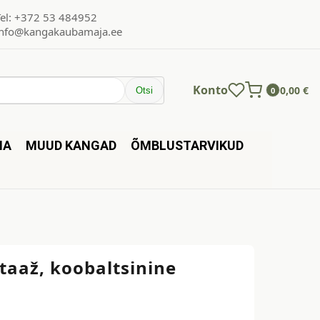
Tel: +372 53 484952
info@kangakaubamaja.ee
Konto
0,00
€
Otsi
0
NA
MUUD KANGAD
ÕMBLUSTARVIKUD
taaž, koobaltsinine