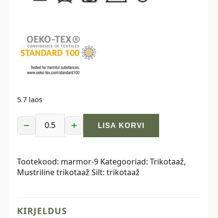
5.7 laos
−
+
LISA KORVI
Trikotaaž
-
kalasabamuster
Tootekood:
marmor-9
Kategooriad:
Trikotaaž
,
sädeleva
Mustriline trikotaaž
Silt:
trikotaaž
muljega
kogus
KIRJELDUS