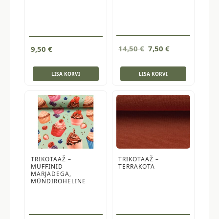
Algne
Current
14,50
€
7,50
€
9,50
€
hind
price
oli:
is:
LISA KORVI
LISA KORVI
14,50 €.
7,50 €.
TRIKOTAAŽ –
TRIKOTAAŽ –
MUFFINID
TERRAKOTA
MARJADEGA,
MÜNDIROHELINE