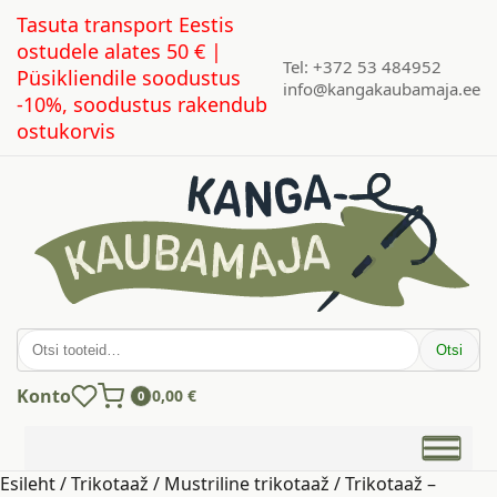
Tasuta transport Eestis
ostudele alates 50 € |
Tel: +372 53 484952
Püsikliendile soodustus
info@kangakaubamaja.ee
-10%, soodustus rakendub
ostukorvis
Otsi:
Otsi
Konto
0,00
€
0
Esileht
/
Trikotaaž
/
Mustriline trikotaaž
/ Trikotaaž –