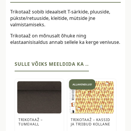
Trikotaaž sobib ideaalselt T-särkide, pluuside,
pükste/retuuside, kleitide, mütside jne
valmistamiseks.
Trikotaaž on mõnusalt õhuke ning
elastaanisisaldus annab sellele ka kerge venivuse.
SULLE VÕIKS MEELDIDA KA ..
ALLAHINDLUS!
TRIKOTAAŽ –
TRIKOTAAŽ – KASSID
TUMEHALL
JA TRIIBUD KOLLANE